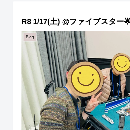
R8 1/17(土) @ファイブスター
Blog