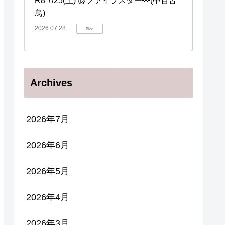
R8 7/25(土) @ファイブスター🌟(中百舌
鳥)
2026.07.28
Blog
Archives
2026年7月
2026年6月
2026年5月
2026年4月
2026年3月