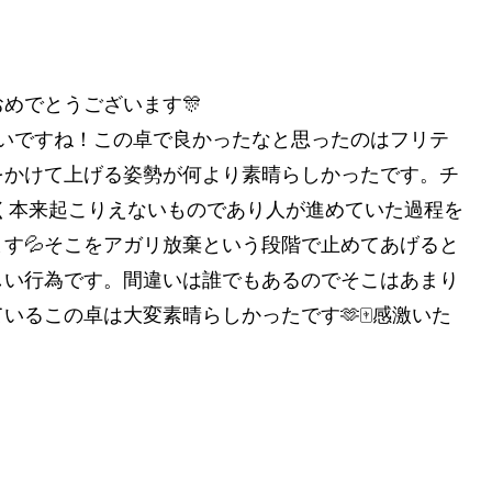
めでとうございます🎊
しいですね！この卓で良かったなと思ったのはフリテ
をかけて上げる姿勢が何より素晴らしかったです。チ
なく本来起こりえないものであり人が進めていた過程を
す💦そこをアガリ放棄という段階で止めてあげると
しい行為です。間違いは誰でもあるのでそこはあまり
るこの卓は大変素晴らしかったです🫶🀄️感激いた