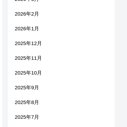
2026年2月
2026年1月
2025年12月
2025年11月
2025年10月
2025年9月
2025年8月
2025年7月