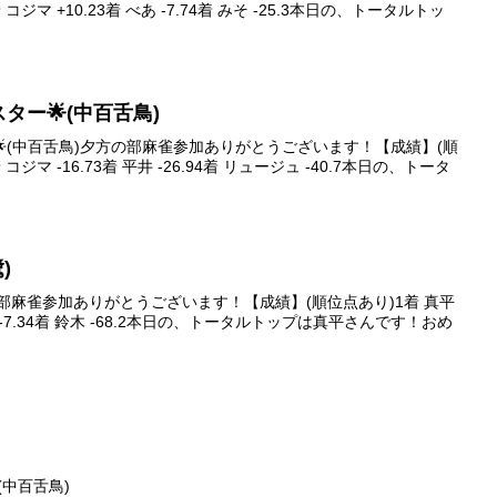
 コジマ +10.23着 べあ -7.74着 みそ -25.3本日の、トータルトッ
ブスター🌟(中百舌鳥)
ター🌟(中百舌鳥)夕方の部麻雀参加ありがとうございます！【成績】(順
 コジマ -16.73着 平井 -26.94着 リュージュ -40.7本日の、トータ
)
鷺)昼の部麻雀参加ありがとうございます！【成績】(順位点あり)1着 真平
 泉谷 -7.34着 鈴木 -68.2本日の、トータルトップは真平さんです！おめ
(中百舌鳥)