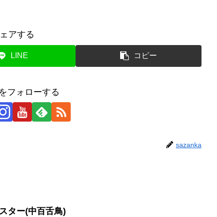
ェアする
LINE
コピー
kaをフォローする
sazanka
イブスター(中百舌鳥)