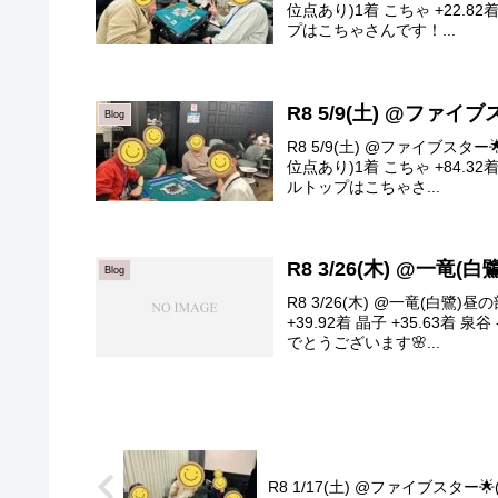
位点あり)1着 こちゃ +22.82着
プはこちゃさんです！...
R8 5/9(土) @ファイ
Blog
R8 5/9(土) @ファイブス
位点あり)1着 こちゃ +84.32着
ルトップはこちゃさ...
R8 3/26(木) @一竜(白鷺
Blog
R8 3/26(木) @一竜(白
+39.92着 晶子 +35.63着
でとうございます🌸...
R8 1/17(土) @ファイブスター