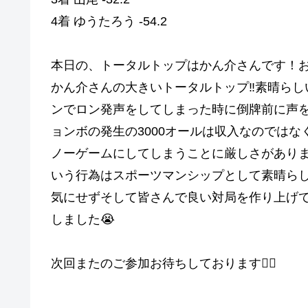
4着 ゆうたろう -54.2
本日の、トータルトップはかん介さんです！お
かん介さんの大きいトータルトップ‼️素晴ら
ンでロン発声をしてしまった時に倒牌前に声
ョンボの発生の3000オールは収入なのでは
ノーゲームにしてしまうことに厳しさがありま
いう行為はスポーツマンシップとして素晴ら
気にせずそして皆さんで良い対局を作り上げてい
しました😭
次回またのご参加お待ちしております🙇‍♀️