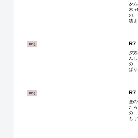
夕方
木 +
の、
凄ま
R7
Blog
夕方
んし 
の、
ぱり
R7
Blog
昼の
たろう
の、
もう