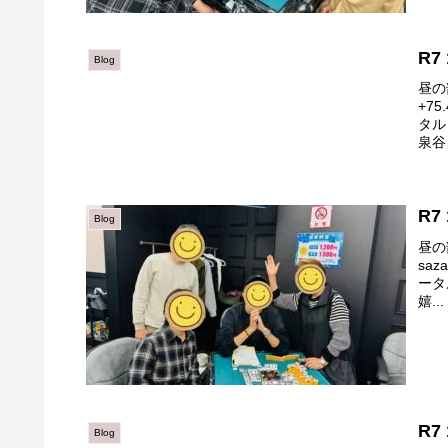
R7
Blog
昼の
+75
タル
泉谷
R7
Blog
昼の
saz
ータ
嬉...
R7
Blog