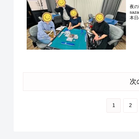
夜の
saz
本日
次
1
2