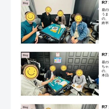
R7
Blog
昼の
うま 
の、
終半
R7
Blog
昼の
ちゃん
の、
本日
R7
Blog