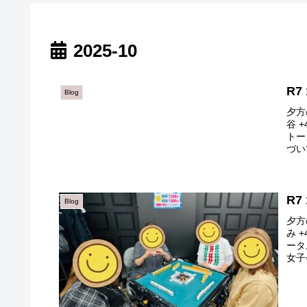
2025-10
R7
Blog
夕方
谷 +
トー
づい
R7
Blog
夕方
み +
ータ
女子