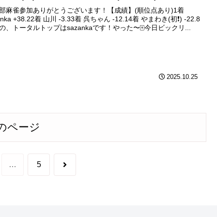
部麻雀参加ありがとうございます！【成績】(順位点あり)1着
anka +38.22着 山川 -3.33着 呉ちゃん -12.14着 やまわき(初❗️) -22.8
の、トータルトップはsazankaです！やった〜🀄️今日ビックリ...
2025.10.25
のページ
次
…
5
へ