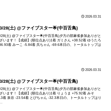
2026.03.31
 3/28(土) @ファイブスター🌟(中百舌鳥)
 3/28(土) @ファイブスター🌟(中百舌鳥)夕方の部麻雀参加ありがと
ざいます！【成績】(順位点あり)1着 ガミさん +38.52着 ゆうたろ
+36.93着 みーこ -5.84着 呉ちゃん -69.6本日の、トータルトップは
2026.03.31
 3/28(土) @ファイブスター🌟(中百舌鳥)
 3/28(土) @ファイブスター🌟(中百舌鳥)夕方の部麻雀参加ありがと
ざいます！【成績】(順位点あり)1着 りょうま +75.92着 みそ
0.13着 泉谷 -23.54着 とびちゃん -32.3本日の、トータルトップはり
..