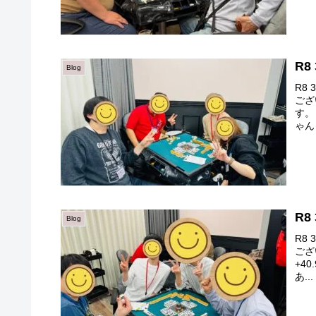
R8
Blog
R8
ござ
す。
ゃん +
R8
Blog
R8
ござ
+40
あ...