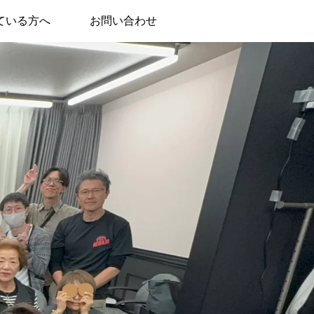
ている方へ
お問い合わせ