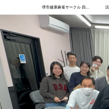
堺市健康麻雀サークル 四兄弟について
活