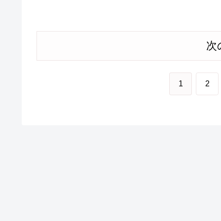
次
1
2