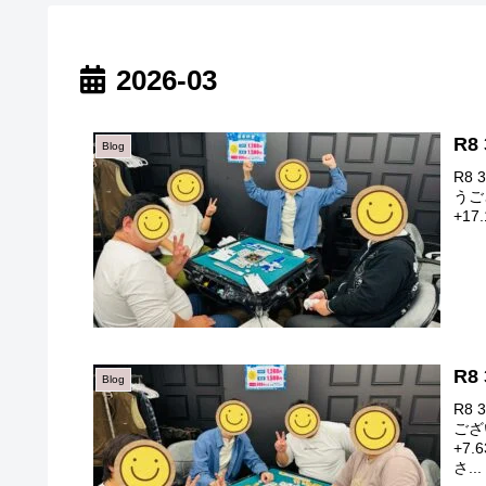
2026-03
R8
Blog
R8
うご
+17
R8
Blog
R8
ござ
+7
さ...