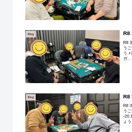
R8
Blog
R8
うご
う 
ガ...
R8
Blog
R8
うご
-2
ょう.