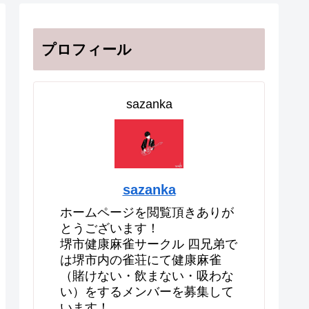
プロフィール
sazanka
sazanka
ホームページを閲覧頂きありが
とうございます！
堺市健康麻雀サークル 四兄弟で
は堺市内の雀荘にて健康麻雀
（賭けない・飲まない・吸わな
い）をするメンバーを募集して
います！