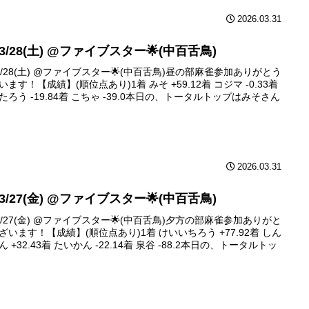
2026.03.31
 3/28(土) @ファイブスター🌟(中百舌鳥)
 3/28(土) @ファイブスター🌟(中百舌鳥)昼の部麻雀参加ありがとう
います！【成績】(順位点あり)1着 みそ +59.12着 コジマ -0.33着
たろう -19.84着 こちゃ -39.0本日の、トータルトップはみそさん
2026.03.31
 3/27(金) @ファイブスター🌟(中百舌鳥)
 3/27(金) @ファイブスター🌟(中百舌鳥)夕方の部麻雀参加ありがと
ざいます！【成績】(順位点あり)1着 けいいちろう +77.92着 しん
ん +32.43着 たいかん -22.14着 泉谷 -88.2本日の、トータルトッ