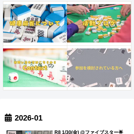
2026-01
R8 1/30(金) @ファイブスター🌟
Blog