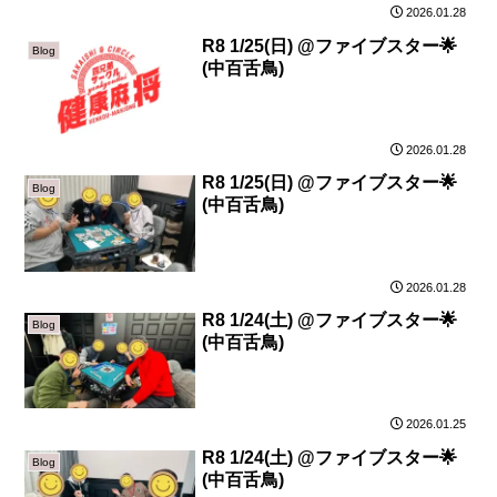
2026.01.28
R8 1/25(日) @ファイブスター🌟
Blog
(中百舌鳥)
2026.01.28
R8 1/25(日) @ファイブスター🌟
Blog
(中百舌鳥)
2026.01.28
R8 1/24(土) @ファイブスター🌟
Blog
(中百舌鳥)
2026.01.25
R8 1/24(土) @ファイブスター🌟
Blog
(中百舌鳥)