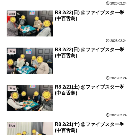
2026.02.24
R8 2/22(日) @ファイブスター🌟
Blog
(中百舌鳥)
2026.02.24
R8 2/22(日) @ファイブスター🌟
Blog
(中百舌鳥)
2026.02.24
R8 2/21(土) @ファイブスター🌟
Blog
(中百舌鳥)
2026.02.24
R8 2/21(土) @ファイブスター🌟
Blog
(中百舌鳥)