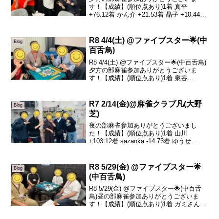
す！【成績】(順位点あり)1着 真平
+76.12着 かん介 +21.53着 晶子 +10.44着
あさひ -108.0本日の、トータルトップは
真平さんです！おめでとうございます🎉
この回はなんと言っても最終...
R8 4/4(土) @ファイブスター🌟(中
Blog
百舌鳥)
R8 4/4(土) @ファイブスター🌟(中百舌鳥)
夕方の部麻雀参加ありがとうございま
す！【成績】(順位点あり)1着 泉谷
+13.32着 コジマ +10.33着 sazanka -1.64
着 りょうま -22.0本日の、トータルトッ
プは泉谷...
R7 2/14(金)@麻雀クラブ凡(大野
Blog
芝)
夜の部麻雀参加ありがとうございまし
た！【成績】(順位点あり)1着 山川
+103.12着 sazanka -14.73着 ゆうせ
い-41.54着 泉谷 -46.9夜の部ありがとうご
ざいました！本日は山川さんがツモ四暗
刻、オーラスに倍満など大...
R8 5/29(金) @ファイブスター🌟
Blog
(中百舌鳥)
R8 5/29(金) @ファイブスター🌟(中百舌
鳥)昼の部麻雀参加ありがとうございま
す！【成績】(順位点あり)1着 ガミさん
+52.52着 こうへい +9.33着 コジマ -11.64