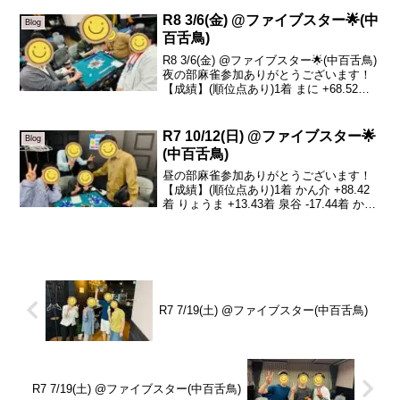
着 かずや -50.2本日の、トータルトップ
はガミさん...
R8 3/6(金) @ファイブスター🌟(中
Blog
百舌鳥)
R8 3/6(金) @ファイブスター🌟(中百舌鳥)
夜の部麻雀参加ありがとうございます！
【成績】(順位点あり)1着 まに +68.52着
コジマ +15.73着 リュージュ -11.14着 み
そ -73.1本日の、トータルトップはまにさ
んです...
R7 10/12(日) @ファイブスター🌟
Blog
(中百舌鳥)
昼の部麻雀参加ありがとうございます！
【成績】(順位点あり)1着 かん介 +88.42
着 りょうま +13.43着 泉谷 -17.44着 かわ
もと -84.4本日の、トータルトップはかん
介さんです！おめでとうございます🎊昨
日の負けをほとんど返...
R7 7/19(土) @ファイブスター(中百舌鳥)
R7 7/19(土) @ファイブスター(中百舌鳥)