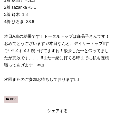
1着 森晶子 +32.3
2着 sazanka +3.1
3着 鈴木 -1.8
4着 ひろき -33.6
本日A卓の結果です！トータルトップは森晶子さんです！
おめでとうございます🎉本日なんと、デイリートップ‼️す
ごい‼️メキメキ腕上げてますね！緊張した〜と仰ってまし
たが完敗です、、、‼️また一緒に打てる時までに私も腕頑
張ってあげます！🫶🀄️
次回またのご参加お待ちしております🙇‍♀️
Blog
シェアする