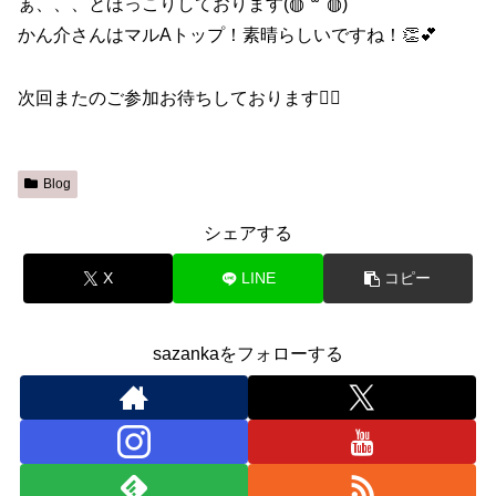
ぁ、、、とほっこりしております(◍︎´꒳`◍︎)
かん介さんはマルAトップ！素晴らしいですね！👏💕︎
次回またのご参加お待ちしております🙇‍♀️
Blog
シェアする
X
LINE
コピー
sazankaをフォローする