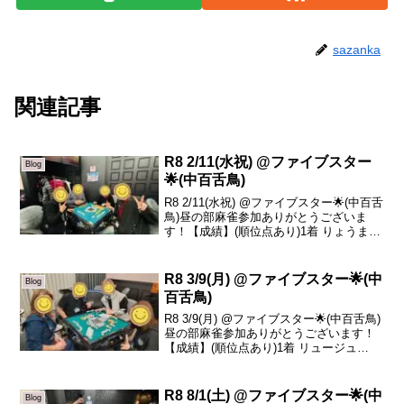
sazanka
関連記事
R8 2/11(水祝) @ファイブスター
Blog
🌟(中百舌鳥)
R8 2/11(水祝) @ファイブスター🌟(中百舌
鳥)昼の部麻雀参加ありがとうございま
す！【成績】(順位点あり)1着 りょうま
+71.42着 コジマ +32.63着 ごとう(初❗️)
-40.74着 山尾 -63.3本日の、トータルトッ
プ...
R8 3/9(月) @ファイブスター🌟(中
Blog
百舌鳥)
R8 3/9(月) @ファイブスター🌟(中百舌鳥)
昼の部麻雀参加ありがとうございます！
【成績】(順位点あり)1着 リュージュ
+70.32着 みーこ +29.93着 山川 -20.74着
栗木 -79.5本日の、トータルトップはリュ
ージュさ...
R8 8/1(土) @ファイブスター🌟(中
Blog