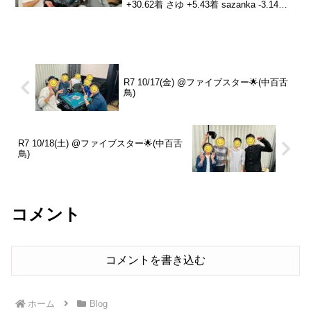
+30.62着 さゆ +5.43着 sazanka -3.14着
さつま(夫)本日の、トータルトップはかん
介さんです！おめでとうございます🎉先
日からの参加でマイ...
R7 10/17(金) @ファイブスター🌟(中百舌
鳥)
R7 10/18(土) @ファイブスター🌟(中百舌
鳥)
コメント
コメントを書き込む
ホーム
Blog