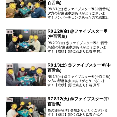
百舌鳥)
R8 8/1(土) @ファイブスター🌟(中百舌鳥)
夕方の部麻雀参加ありがとうございま
す！メンバーチェンジあったので結果2つ
載せておきます。【成績】(順位点あり)1
着 小嶋 +52.12着 かん介 -2.83着 ちぇ
-16.54着 ヒロさん...
R8 2/20(金) @ファイブスター🌟
Blog
(中百舌鳥)
R8 2/20(金) @ファイブスター🌟(中百舌
鳥)夜の部麻雀参加ありがとうございま
す！【成績】(順位点あり)1着 中村
+35.12着 sazanka +28.53着 アサエ +2.84
着 しんちゃん -66.4本日の、トータルト
ップは中...
R8 1/3(土) @ファイブスター🌟(中
Blog
百舌鳥)
R8 1/3(土) @ファイブスター🌟(中百舌鳥)
夕方の部麻雀参加ありがとうございま
す！【成績】(順位点あり)1着 真平
+109.12着 晶子 -8.03着 まに -14.84着 か
ん介 -86.3本日の、トータルトップは真平
さんです！お...
R7 8/12(火) @ファイブスター(中
Blog
百舌鳥)
昼の部麻雀 #1 参加ありがとうございま
す！【成績】(順位点あり)1着 かん介