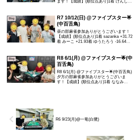
ます！【成績】(順位点あり)1着 けんし
+26.82着 sazanka +11.03着 泉谷 -10.24
着 ゆうたろう -27.6本日の、トータルト
ッ...
R7 10/12(日) @ファイブスター🌟
Blog
(中百舌鳥)
昼の部麻雀参加ありがとうございます！
【成績】(順位点あり)1着 sazanka +31.72
着 みーこ +21.93着 ゆうたろう -16.64着
山尾 -37.0本日の、トータルトップは
sazankaです！やった〜🀄️ルール説明など
でバタ...
R8 6/1(月) @ファイブスター🌟(中
Blog
百舌鳥)
R8 6/1(月) @ファイブスター🌟(中百舌鳥)
夕方の部麻雀参加ありがとうございま
す！【成績】(順位点あり)1着 ななみ
+36.02着 sazanka +0.73着 山川 -12.44着
コジマ -24.3本日の、トータルトップはな
なみ...
R6 9/23(月)@一竜(白鷺)