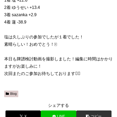
1着 塩 +22.6
2着 ゆうせい +13.4
3着 sazanka +2.9
4着 蓮 -38.9
塩は久しぶりの参加でしたが１着でした！
素晴らしい！おめでとう！🀄️
本日も牌譜検討動画を撮影しました！編集に時間はかかり
ますがお楽しみに！
次回またのご参加お待ちしております🙇‍♀️
Blog
シェアする
X
LINE
コピー