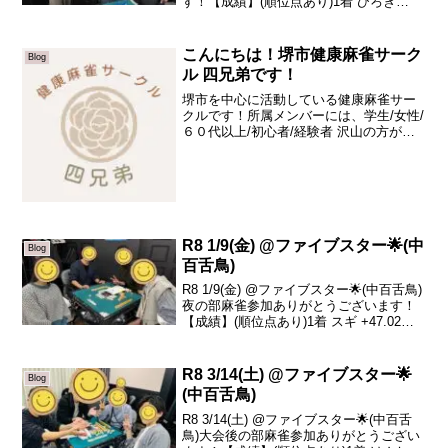
す！【成績】(順位点あり)1着 ひろき
+55.92着 山尾 -3.53着 真平 -12.44着 晶子
-40.0本日の、トータルトップはひろきさ
んです！...
こんにちは！堺市健康麻雀サーク
Blog
ル 四兄弟です！
堺市を中心に活動している健康麻雀サー
クルです！所属メンバーには、学生/女性/
６０代以上/初心者/経験者 沢山の方がい
らっしゃいます。必要なものは、場代と
麻雀が好きな心だけ！マナーもよく、楽
しいサークルですよ！リアル麻雀が初め
ての方でも全国麻...
R8 1/9(金) @ファイブスター🌟(中
Blog
百舌鳥)
R8 1/9(金) @ファイブスター🌟(中百舌鳥)
夜の部麻雀参加ありがとうございます！
【成績】(順位点あり)1着 スギ +47.02着
リュージュ +4.93着 りょうま -22.94着 呉
ちゃん -29.0本日の、トータルトップはス
ギさん...
R8 3/14(土) @ファイブスター🌟
Blog
(中百舌鳥)
R8 3/14(土) @ファイブスター🌟(中百舌
鳥)大会後の部麻雀参加ありがとうござい