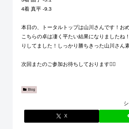
4着 真平 -9.3
本日の、トータルトップは山川さんです！おめ
こちらの卓は凄く平たい結果になりましたね
りしてました！しっかり勝ちきった山川さん素晴
次回またのご参加お待ちしております🙇‍♀️
Blog
シ
X