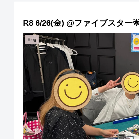
R8 6/26(金) @ファイブスター
Blog