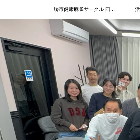
堺市健康麻雀サークル 四兄弟について
活