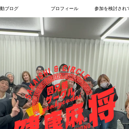
動ブログ
プロフィール
参加を検討され