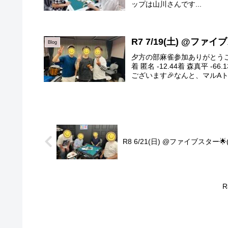
ップは山川さんです...
R7 7/19(土) @ファ
Blog
夕方の部麻雀参加ありがとうござい
着 匿名 -12.44着 森真平
ございます🎉なんと、マルAトッ
R8 6/21(日) @ファイブスター
R