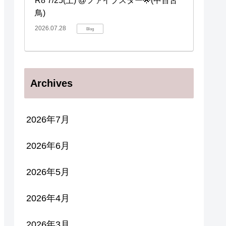
R8 7/25(土) @ファイブスター🌟(中百舌
鳥)
2026.07.28
Blog
Archives
2026年7月
2026年6月
2026年5月
2026年4月
2026年3月