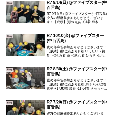
R7 9/14(日) @ファイブスター(中
Blog
百舌鳥)
R7 9/14(日) @ファイブスター(中百舌鳥)
夕方の部麻雀参加ありがとうございま
す！【成績】(順位点あり)1着 綿木
+22.62着 けんし +10.53着 ザキさん
-11.74着 鈴木 -21.4本日の、トータルトッ
プは綿木さんです...
R7 10/10(金) @ファイブスター
Blog
(中百舌鳥)
夜の部麻雀参加ありがとうございます！
【成績】(順位点あり)1着 いっせい（初
❗️） +24.32着 蓮 +19.73着 ひろき -18.54
着 けいちゃん（初❗️） -25.5本日の、トー
タルトップはいっせいさんです！おめで
とうございます🎉...
R7 8/30(土) @ファイブスター(中
Blog
百舌鳥)
昼の部麻雀参加ありがとうございます！
【成績】(順位点あり)1着 さゆ +57.82着
真平 +17.83着 泉谷 -11.64着 さっちゃん
-64.0本日の、トータルトップはさゆさん
です！おめでとうございます🎊本日は私
が居ない中ありがとう...
R7 7/20(日) @ファイブスター(中
Blog
百舌鳥)
夕方の部麻雀参加ありがとうございま