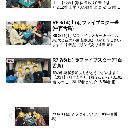
す！【成績】(順位点あり)1着 ぷよ
+42.12着 山尾 +37.43着 まに -24.54着 か
ん介 -55.0本日のトップはぷよさんです！
おめでとうございます🎉さすがですね！
(^^)かん介さんは今日は...
R8 3/14(土) @ファイブスター🌟
Blog
(中百舌鳥)
R8 3/14(土) @ファイブスター🌟(中百舌
鳥)大会後の部麻雀参加ありがとうござい
ます！【成績】(順位点あり)1着 泉谷
+22.62着 ゆうたろう +11.43着 栗木 -0.84
着 しんちゃん -33.2本日の、トータルト
ップは泉谷...
R7 7/6(日) @ファイブスター(中百
Blog
舌鳥)
昼の部麻雀参加ありがとうございます！
【成績】(順位点あり)1着 sazanka +31.82
着 みーこ +28.13着 かん介 -6.54着 正也
-53.4今日は初参加のかん介さんがいらっ
しゃいました！リアル麻雀は10年振りと
の事でしたが...
R8 6/26(金) @ファイブスター🌟(中百舌
鳥)