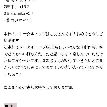
1着 ちぇ(初❗️) +22.2
2着 平井 +16.2
3着 sazanka +5.7
4着 コジマ -44.1
本日の、トータルトップはちぇさんです！おめでとうござ
います🌸
初参加でトータルトップ❗️素晴らしい〜❣️かなり所作も丁寧
でとてもいい打ち方だったと思います！楽しんでいただけ
た様で良かったです！参加頻度も増やしていきたいとの事
だったので楽しみにしてます！いい方が入ってくれて良か
ったぁ🫶🀄️
次回またのご参加お待ちしております🙇‍♀️
Blog