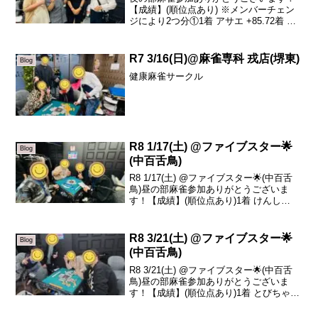
【成績】(順位点あり) ※メンバーチェン
ジにより2つ分①1着 アサエ +85.72着 泉
谷 +5.43着 蓮 -11.94着 みーこ -79.2②1着
泉谷 +56.42着 sazanka -4.43着 ...
R7 3/16(日)@麻雀専科 戎店(堺東)
Blog
健康麻雀サークル
R8 1/17(土) @ファイブスター🌟
Blog
(中百舌鳥)
R8 1/17(土) @ファイブスター🌟(中百舌
鳥)昼の部麻雀参加ありがとうございま
す！【成績】(順位点あり)1着 けんし
+36.72着 真平 +33.03着 泉谷 -3.04着 鈴
木 -66.7本日の、トータルトップはけんし
さんです！お...
R8 3/21(土) @ファイブスター🌟
Blog
(中百舌鳥)
R8 3/21(土) @ファイブスター🌟(中百舌
鳥)昼の部麻雀参加ありがとうございま
す！【成績】(順位点あり)1着 とびちゃん
+21.42着 ゆうせい +20.93着 かん介 -7.24
着 みーこ -35.1本日の、トータルトップ