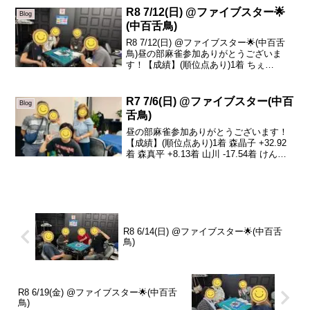
はとびち...
R8 7/12(日) @ファイブスター🌟
Blog
(中百舌鳥)
R8 7/12(日) @ファイブスター🌟(中百舌
鳥)昼の部麻雀参加ありがとうございま
す！【成績】(順位点あり)1着 ちぇ
+76.42着 ガミさん +52.03着 リュージュ
-16.84着 平井 -145.2本日の、トータルト
ップはちぇさ...
R7 7/6(日) @ファイブスター(中百
Blog
舌鳥)
昼の部麻雀参加ありがとうございます！
【成績】(順位点あり)1着 森晶子 +32.92
着 森真平 +8.13着 山川 -17.54着 けんし
-23.5本日のトータルトップは森晶子さん
です！おめでとうございます🎊晶子さん
は上級者卓でトータルト...
R8 6/14(日) @ファイブスター🌟(中百舌
鳥)
R8 6/19(金) @ファイブスター🌟(中百舌
鳥)