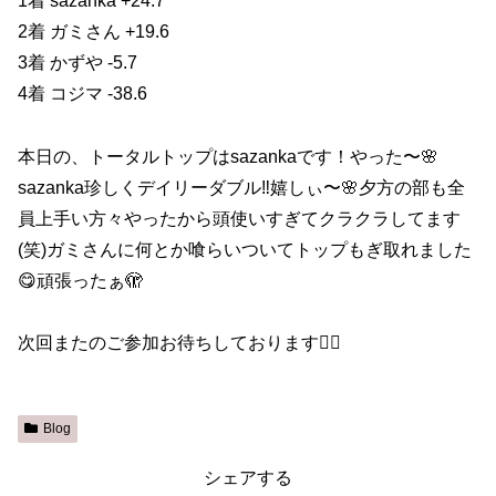
1着 sazanka +24.7
2着 ガミさん +19.6
3着 かずや -5.7
4着 コジマ -38.6
本日の、トータルトップはsazankaです！やった〜🌸
sazanka珍しくデイリーダブル‼️嬉しぃ〜🌸夕方の部も全
員上手い方々やったから頭使いすぎてクラクラしてます
(笑)ガミさんに何とか喰らいついてトップもぎ取れました
😋頑張ったぁ🫣
次回またのご参加お待ちしております🙇‍♀️
Blog
シェアする