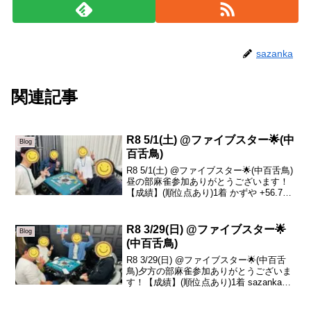
sazanka
関連記事
R8 5/1(土) @ファイブスター🌟(中
Blog
百舌鳥)
R8 5/1(土) @ファイブスター🌟(中百舌鳥)
昼の部麻雀参加ありがとうございます！
【成績】(順位点あり)1着 かずや +56.72
着 ゆうせい +29.73着 sazanka -6.14着
Bow(初❗️) -80.3本日の、トータルト...
R8 3/29(日) @ファイブスター🌟
Blog
(中百舌鳥)
R8 3/29(日) @ファイブスター🌟(中百舌
鳥)夕方の部麻雀参加ありがとうございま
す！【成績】(順位点あり)1着 sazanka
+46.92着 ガミさん +17.13着 みそ -8.24着
かずや -55.8本日の、トータルトップは