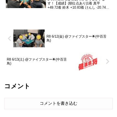
す！【成績】(順位点あり)1着 真平
+49.72着 鈴木 +10.83着 けんし -20.74着
脱法位 -39.8本日の、トータルトップは真
平さんです！おめでとうございます👏｢今
日は、トップとラスしか取...
R8 6/12(金) @ファイブスター🌟(中百舌
鳥)
R8 6/13(土) @ファイブスター🌟(中百舌
鳥)
コメント
コメントを書き込む