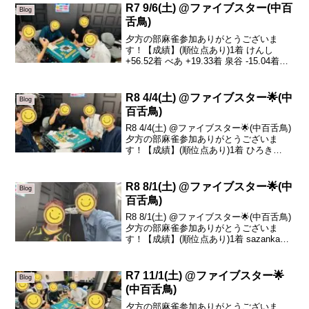
s...
R7 9/6(土) @ファイブスター(中百
Blog
舌鳥)
夕方の部麻雀参加ありがとうございま
す！【成績】(順位点あり)1着 けんし
+56.52着 べあ +19.33着 泉谷 -15.04着
Jeff -60.8本日の、トータルトップはけん
しさんです！おめでとうございます🎊実
力者同士の夕方の部！制...
R8 4/4(土) @ファイブスター🌟(中
Blog
百舌鳥)
R8 4/4(土) @ファイブスター🌟(中百舌鳥)
夕方の部麻雀参加ありがとうございま
す！【成績】(順位点あり)1着 ひろき
+79.82着 ゆうたろう +15.53着 べあ
-45.64着 かん介 -47.9本日の、トータルト
ップはひろきさ...
R8 8/1(土) @ファイブスター🌟(中
Blog
百舌鳥)
R8 8/1(土) @ファイブスター🌟(中百舌鳥)
夕方の部麻雀参加ありがとうございま
す！【成績】(順位点あり)1着 sazanka
+55.52着 リュージュ +5.83着 けん -9.14
着 かつちよ -52.2本日の、トータルトッ
プはs...
R7 11/1(土) @ファイブスター🌟
Blog
(中百舌鳥)
夕方の部麻雀参加ありがとうございま