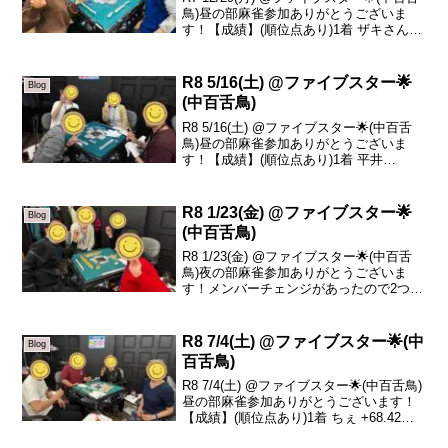
鳥)昼の部麻雀参加ありがとうございま
す！【成績】(順位点あり)1着 ザキさん
+36.32着 さゆ +5.63着 ろくさよ +5.34着
リュージュ -47.5本日の、トータルトップ
はザキさ...
R8 5/16(土) @ファイブスター🌟
Blog
(中百舌鳥)
R8 5/16(土) @ファイブスター🌟(中百舌
鳥)昼の部麻雀参加ありがとうございま
す！【成績】(順位点あり)1着 平井
+39.52着 かん介 +36.73着 さゆ -20.84着
中村 -55.4本日の、トータルトップは平井
さんです！お...
R8 1/23(金) @ファイブスター🌟
Blog
(中百舌鳥)
R8 1/23(金) @ファイブスター🌟(中百舌
鳥)夜の部麻雀参加ありがとうございま
す！メンバーチェンジがあったので2つ結
果を載せています！【成績】(順位点あ
り)1着 晶子 +36.52着 りょうま +23.73着
べあ -0.24着 泉谷...
R8 7/4(土) @ファイブスター🌟(中
Blog
百舌鳥)
R8 7/4(土) @ファイブスター🌟(中百舌鳥)
昼の部麻雀参加ありがとうございます！
【成績】(順位点あり)1着 ちぇ +68.42着
Chizu +15.93着 栗木 -9.04着 山尾 -75.3本