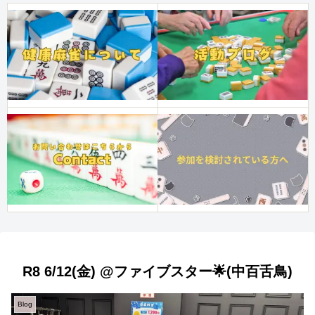
R8 6/12(金) @ファイブスター🌟(中百舌鳥)
Blog