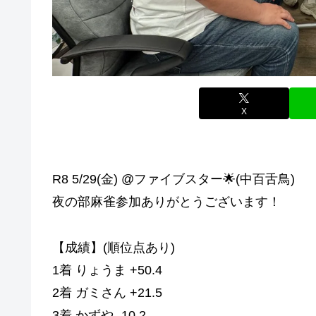
X
R8 5/29(金) @ファイブスター🌟(中百舌鳥)
夜の部麻雀参加ありがとうございます！
【成績】(順位点あり)
1着 りょうま +50.4
2着 ガミさん +21.5
3着 かずや -10.2