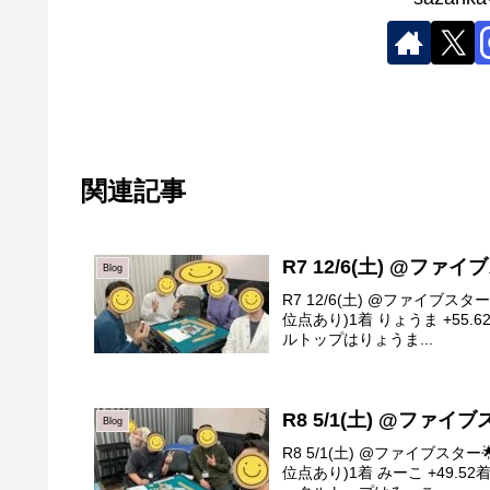
関連記事
R7 12/6(土) @ファ
Blog
R7 12/6(土) @ファイブ
位点あり)1着 りょうま +55.62
ルトップはりょうま...
R8 5/1(土) @ファイ
Blog
R8 5/1(土) @ファイブス
位点あり)1着 みーこ +49.52着