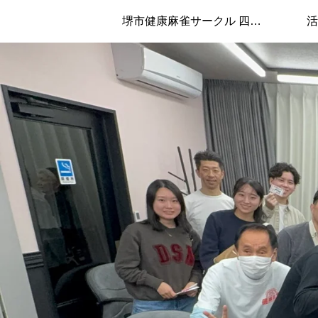
堺市健康麻雀サークル 四兄弟について
活