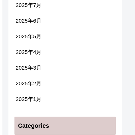
2025年7月
2025年6月
2025年5月
2025年4月
2025年3月
2025年2月
2025年1月
Categories