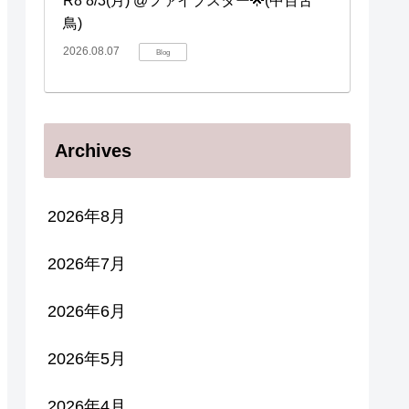
R8 8/3(月) @ファイブスター🌟(中百舌
鳥)
2026.08.07
Blog
Archives
2026年8月
2026年7月
2026年6月
2026年5月
2026年4月