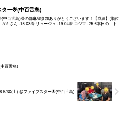
ブスター🌟(中百舌鳥)
ター🌟(中百舌鳥)昼の部麻雀参加ありがとうございます！【成績】(順位
 ガミさん -15.03着 リュージュ -19.04着 コジマ -25.6本日の、ト
(中百舌鳥)
8 5/30(土) @ファイブスター🌟(中百舌鳥)