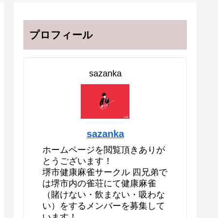
プロフィール
sazanka
sazanka
ホームページを閲覧頂きありが
とうございます！
堺市健康麻雀サークル 四兄弟で
は堺市内の雀荘にて健康麻雀
（賭けない・飲まない・吸わな
い）をするメンバーを募集して
います！