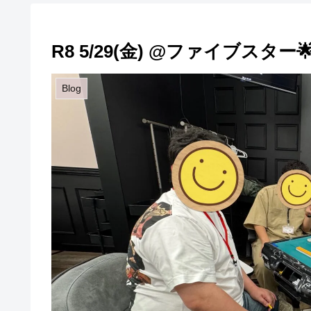
R8 5/29(金) @ファイブスター
Blog