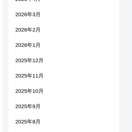
2026年3月
2026年2月
2026年1月
2025年12月
2025年11月
2025年10月
2025年9月
2025年8月