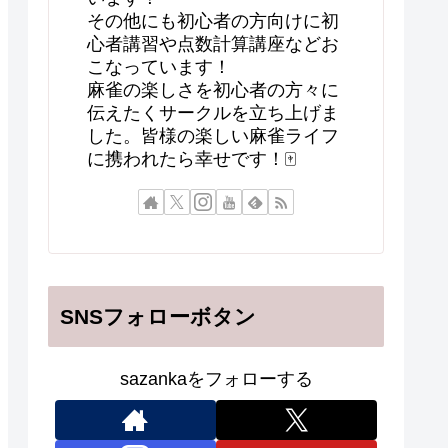
その他にも初心者の方向けに初
心者講習や点数計算講座などお
こなっています！
麻雀の楽しさを初心者の方々に
伝えたくサークルを立ち上げま
した。皆様の楽しい麻雀ライフ
に携われたら幸せです！🀄
SNSフォローボタン
sazankaをフォローする