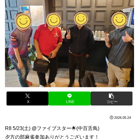
X
LINE
コピー
2026.05.24
R8 5/23(土) @ファイブスター🌟(中百舌鳥)
夕方の部麻雀参加ありがとうございます！