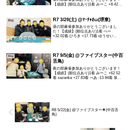
【成績】(順位点あり)1着 みーこ +8.42着
Chizu +5.93着 sazanka +5.24着 あゆむ
-19.5本日の、トータルトップはみーこ...
R7 3/29(土) @ﾏｰﾁｬｵω(堺東)
Blog
昼の部麻雀参加ありがとうございまし
た！【成績】(順位点あり)1着 べー
+32.02着 ひろき +17.73着 ゆうせい
+11.74着 sazanka -61.4本日は時間を早め
ての参加ありがとうございました(ありが
とう)トータルトップは...
R7 9/5(金) @ファイブスター(中百
Blog
舌鳥)
夜の部麻雀参加ありがとうございます！
【成績】(順位点あり)1着 みーこ +62.52
着 sazanka +27.83着 べあ -13.94着 泉谷
-76.4本日の、トータルトップはみーこさ
んです！おめでとうございます🎉最近強
すぎる、、、！...
R8 5/22(金) @ファイブスター🌟(中百舌
鳥)