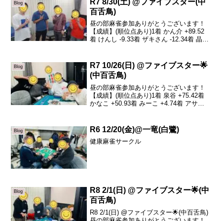
R7 8/30(土) @ファイブスター(中
Blog
百舌鳥)
昼の部麻雀参加ありがとうございます！
【成績】(順位点あり)1着 かん介 +89.52
着 けんし -9.33着 ザキさん -12.34着 晶子
-67.9本日の、トータルトップはかん介さ
んです！おめでとうございます🎊本日は
私が居ない中ありがと...
R7 10/26(日) @ファイブスター🌟
Blog
(中百舌鳥)
昼の部麻雀参加ありがとうございます！
【成績】(順位点あり)1着 泉谷 +75.42着
かなこ +50.93着 みーこ +4.74着 アサエ
-131.0本日の、トータルトップは泉谷さ
んです！おめでとうございます🎉今回も
強いぞ！泉谷さんは！+...
R6 12/20(金)@一竜(白鷺)
Blog
健康麻雀サークル
R8 2/1(日) @ファイブスター🌟(中
Blog
百舌鳥)
R8 2/1(日) @ファイブスター🌟(中百舌鳥)
昼の部麻雀参加ありがとうございます！