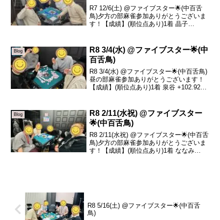
R7 12/6(土) @ファイブスター🌟(中百舌
鳥)夕方の部麻雀参加ありがとうございま
す！【成績】(順位点あり)1着 晶子
+73.42着 泉谷 +12.03着 ゆうたろう
-12.84着 真平 -72.6本日の、トータルトッ
プは晶子さんで...
R8 3/4(水) @ファイブスター🌟(中
Blog
百舌鳥)
R8 3/4(水) @ファイブスター🌟(中百舌鳥)
昼の部麻雀参加ありがとうございます！
【成績】(順位点あり)1着 泉谷 +102.92着
けんし +35.53着 晶子 -10.54着 真平
-127.9本日の、トータルトップは泉谷さ
んです！...
R8 2/11(水祝) @ファイブスター
Blog
🌟(中百舌鳥)
R8 2/11(水祝) @ファイブスター🌟(中百舌
鳥)夕方の部麻雀参加ありがとうございま
す！【成績】(順位点あり)1着 ななみ
+31.62着 りょうま -4.03着 蓮 -7.84着 ガ
ミさん -19.8本日の、トータルトップはな
なみさん...
R8 5/16(土) @ファイブスター🌟(中百舌
鳥)