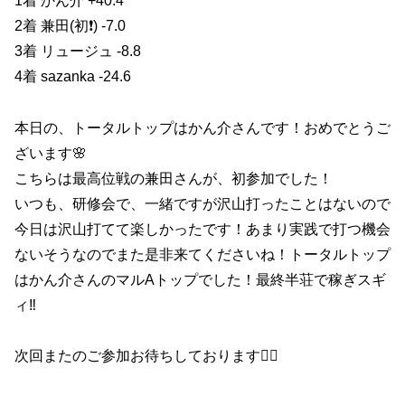
1着 かん介 +40.4
2着 兼田(初❗️) -7.0
3着 リュージュ -8.8
4着 sazanka -24.6
本日の、トータルトップはかん介さんです！おめでとうご
ざいます🌸
こちらは最高位戦の兼田さんが、初参加でした！
いつも、研修会で、一緒ですが沢山打ったことはないので
今日は沢山打てて楽しかったです！あまり実践で打つ機会
ないそうなのでまた是非来てくださいね！トータルトップ
はかん介さんのマルAトップでした！最終半荘で稼ぎスギ
ィ‼️
次回またのご参加お待ちしております🙇‍♀️