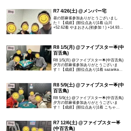
R7 4/26(土) @メンバー宅
Blog
昼の部麻雀参加ありがとうございまし
た！【成績】(順位点あり)1着 山川
+52.62着 やまおさん(初参加！) +14.93着
みーこ -13.24着 ひろき -54.3本日も皆さ
んありがとうございました！私が居ない
中楽しく打てたと聞きまし...
R8 1/5(月) @ファイブスター🌟(中
Blog
百舌鳥)
R8 1/5(月) @ファイブスター🌟(中百舌鳥)
夕方の部麻雀参加ありがとうございま
す！【成績】(順位点あり)1着 sazanka
+40.22着 かん介 +3.73着 ひろき -3.84着
スギ -40.1本日の、トータルトップは
saza...
R8 5/9(土) @ファイブスター🌟(中
Blog
百舌鳥)
R8 5/9(土) @ファイブスター🌟(中百舌鳥)
夕方の部麻雀参加ありがとうございま
す！【成績】(順位点あり)1着 こちゃ
+84.32着 コジマ -16.73着 平井 -26.94着
リュージュ -40.7本日の、トータルトップ
はこちゃさ...
R7 12/6(土) @ファイブスター🌟
Blog
(中百舌鳥)