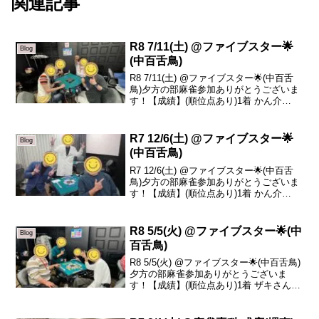
関連記事
R8 7/11(土) @ファイブスター🌟
Blog
(中百舌鳥)
R8 7/11(土) @ファイブスター🌟(中百舌
鳥)夕方の部麻雀参加ありがとうございま
す！【成績】(順位点あり)1着 かん介
+65.52着 リュージュ +58.93着 コジマ
-61.84着 みーこ -62.6本日の、トータルト
ップはかん...
R7 12/6(土) @ファイブスター🌟
Blog
(中百舌鳥)
R7 12/6(土) @ファイブスター🌟(中百舌
鳥)夕方の部麻雀参加ありがとうございま
す！【成績】(順位点あり)1着 かん介
+19.12着 ザキさん +7.83着 だいぶつ
-10.14着 りょうま -16.8本日の、トータル
トップはかん...
R8 5/5(火) @ファイブスター🌟(中
Blog
百舌鳥)
R8 5/5(火) @ファイブスター🌟(中百舌鳥)
夕方の部麻雀参加ありがとうございま
す！【成績】(順位点あり)1着 ザキさん
+70.12着 sazanka -8.53着 かん介 -17.34
着 コジマ -44.3本日の、トータルトップ