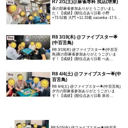
はザ...
R7 2/1(土)@麻雀専科 戎店(堺東)
Blog
昼の部麻雀参加ありがとうございまし
た！【成績】(順位点あり)1着 小野
+73.52着 大門 +11.33着 sazanka -17.54
着 水野 -67.3昼の部ありがとうございま
した！本日は小野さんがツモるわ、出上
がるわで大トップでした...
R8 3/19(木) @ファイブスター🌟
Blog
(中百舌鳥)
R8 3/19(木) @ファイブスター🌟(中百舌
鳥)夜の部麻雀参加ありがとうございま
す！【成績】(順位点あり)1着 べあ
+35.02着 コジマ +16.83着 みそ +14.34着
ろくさよ -66.1本日の、トータルトップは
べあさんです...
R8 4/4(土) @ファイブスター🌟(中
Blog
百舌鳥)
R8 4/4(土) @ファイブスター🌟(中百舌鳥)
夕方の部麻雀参加ありがとうございま
す！【成績】(順位点あり)1着 泉谷
+13.32着 コジマ +10.33着 sazanka -1.64
着 りょうま -22.0本日の、トータルトッ
プは泉谷...
R8 5/15(金) @ファイブスター🌟(中百舌