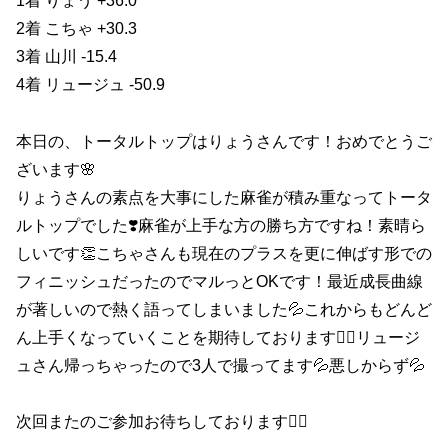
1着 りょう +36.0
2着 こちゃ +30.3
3着 山川 -15.4
4着 リュージュ -50.9
本日の、トータルトップはりょうさんです！おめでとうご
ざいます🌸
りょうさんの素点を大事にした麻雀が積み重なってトータ
ルトップでした❣️麻雀が上手な方の勝ち方ですね！素晴ら
しいです👏こちゃさんも現在のプラスを更に伸ばす形での
フィニッシュだったのでマルっとOKです！最近成長曲線
が著しいので熱く語ってしまいました💦これからもどんど
ん上手くなっていくことを期待しております🙇‍♂️リュージ
ュさん帰っちゃったので3人で撮ってます💦悪しからず💦
次回またのご参加お待ちしております🙇‍♀️