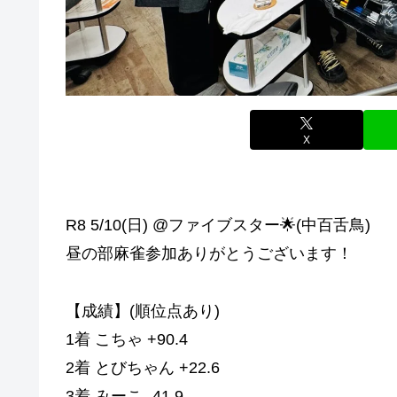
X
R8 5/10(日) @ファイブスター🌟(中百舌鳥)
昼の部麻雀参加ありがとうございます！
【成績】(順位点あり)
1着 こちゃ +90.4
2着 とびちゃん +22.6
3着 みーこ -41.9