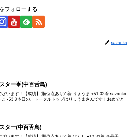
kaをフォローする
sazanka
イブスター🌟(中百舌鳥)
ます！【成績】(順位点あり)1着 りょうま +51.02着 sazanka
4着 みーこ -53.9本日の、トータルトップはりょうまさんです！おめでと
イブスター(中百舌鳥)
います！【成績】(順位点あり)1着 けんし +12.82着 森晶子