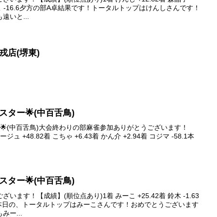
着 みーこ -16.6夕方の部A卓結果です！トータルトップはけんしさんです！
遠いと...
 戎店(堺東)
イブスター🌟(中百舌鳥)
スター🌟(中百舌鳥)大会終わりの部麻雀参加ありがとうございます！
 +48.82着 こちゃ +6.43着 かん介 +2.94着 コジマ -58.1本
イブスター🌟(中百舌鳥)
ます！【成績】(順位点あり)1着 みーこ +25.42着 鈴木 -1.63
-20.8本日の、トータルトップはみーこさんです！おめでとうございます
ー...