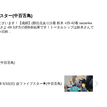
イブスター(中百舌鳥)
ます！【成績】(順位点あり)1着 鈴木 +25.42着 sazanka
4着 ろくさよ-49.3夕方の部B卓結果です！トータルトップは鈴木さんで
鈴...
(中百舌鳥)
8 5/10(日) @ファイブスター🌟(中百舌鳥)