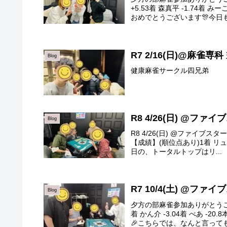
+5.53着 森真平 -1.74
おめでとうございます🎊今日も
R7 2/16(日)@麻雀専科
Blog
健康麻雀サークル四兄弟
R8 4/26(日) @ファ
Blog
R8 4/26(日) @ファイブ
【成績】(順位点あり)1着 リュージュ
日の、トータルトップはリ...
R7 10/4(土) @ファ
Blog
夕方の部麻雀参加ありがとうござい
着 かん介 -3.04着 べあ 
🎉こちらでは、なんと言ってもみ