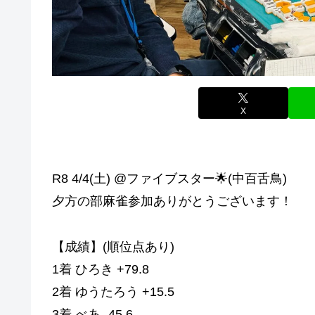
X
R8 4/4(土) @ファイブスター🌟(中百舌鳥)
夕方の部麻雀参加ありがとうございます！
【成績】(順位点あり)
1着 ひろき +79.8
2着 ゆうたろう +15.5
3着 べあ -45.6