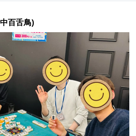
(中百舌鳥)