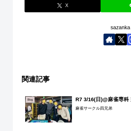
X
sazan
関連記事
R7 3/16(日)@麻雀専科
Blog
麻雀サークル四兄弟