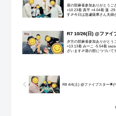
昼の部麻雀参加ありがとうございま
+10.23着 真平 +4.04着
す🎉今日は急遽薩摩さん夫婦が体
R7 10/26(日) @フ
Blog
夕方の部麻雀参加ありがとうござ
+13.13着 みーこ -5.54着
ざいます🎉昼の部につづいてデイ
R8 4/4(土) @ファイブスター🌟