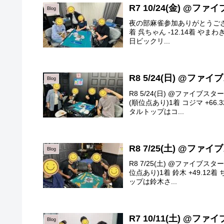
R7 10/24(金) @フ
Blog
夜の部麻雀参加ありがとうございます
着 呉ちゃん -12.14着 やまわ
日ビックリ...
R8 5/24(日) @ファ
Blog
R8 5/24(日) @ファイブ
(順位点あり)1着 コジマ +66.32
タルトップはコ...
R8 7/25(土) @ファ
Blog
R8 7/25(土) @ファイブ
位点あり)1着 鈴木 +49.12着 ち
ップは鈴木さ...
R7 10/11(土) @フ
Blog