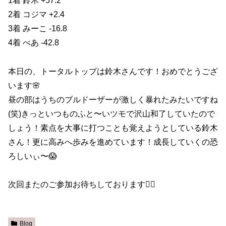
1着 鈴木 +57.2
2着 コジマ +2.4
3着 みーこ -16.8
4着 べあ -42.8
本日の、トータルトップは鈴木さんです！おめでとうござ
います🌸
昼の部はうちのブルドーザーが激しく暴れたみたいですね
(笑)きっといつものふと〜いツモで沢山和了していたので
しょう！素点を大事に打つことも覚えようとしている鈴木
さん！更に高みへ歩みを進めています！成長していくの恐
ろしいぃ〜😱
次回またのご参加お待ちしております🙇‍♀️
Blog