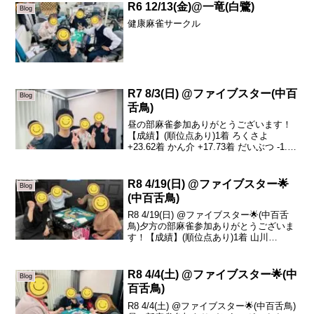
R6 12/13(金)@一竜(白鷺)
Blog
健康麻雀サークル
R7 8/3(日) @ファイブスター(中百
Blog
舌鳥)
昼の部麻雀参加ありがとうございます！
【成績】(順位点あり)1着 ろくさよ
+23.62着 かん介 +17.73着 だいぶつ -1.44
着 sazanka -39.9本日のトータルトップは
ろくさよさんです！おめでとうございま
す🎉ついにトータル...
R8 4/19(日) @ファイブスター🌟
Blog
(中百舌鳥)
R8 4/19(日) @ファイブスター🌟(中百舌
鳥)夕方の部麻雀参加ありがとうございま
す！【成績】(順位点あり)1着 山川
+51.62着 りょうま +31.33着 コジマ
-35.44着 ゆうたろう -47.5本日の、トータ
ルトップは山川...
R8 4/4(土) @ファイブスター🌟(中
Blog
百舌鳥)
R8 4/4(土) @ファイブスター🌟(中百舌鳥)