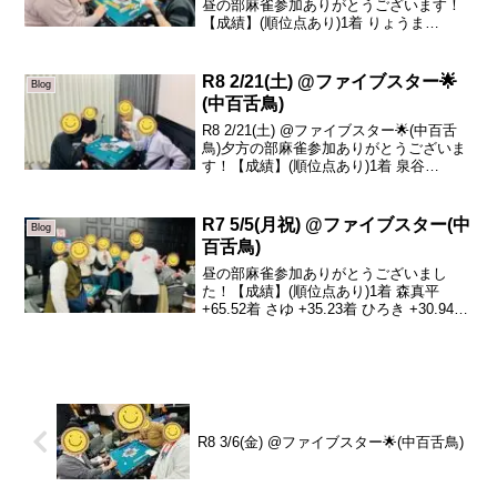
昼の部麻雀参加ありがとうございます！
【成績】(順位点あり)1着 りょうま
+28.62着 山尾 +20.43着 みーこ +18.14着
コジマ -67.1本日の、トータルトップはり
ょうまさん...
R8 2/21(土) @ファイブスター🌟
Blog
(中百舌鳥)
R8 2/21(土) @ファイブスター🌟(中百舌
鳥)夕方の部麻雀参加ありがとうございま
す！【成績】(順位点あり)1着 泉谷
+68.12着 けいいちろう +37.83着 ゆうた
ろう -42.84着 みーこ -63.1本日の、トー
タルトップは...
R7 5/5(月祝) @ファイブスター(中
Blog
百舌鳥)
昼の部麻雀参加ありがとうございまし
た！【成績】(順位点あり)1着 森真平
+65.52着 さゆ +35.23着 ひろき +30.94着
ゆうせい +6.35着 かなこ +5.46着 山川
-7.17着 森晶子 -63.18着 大ちゃん -7...
R8 3/6(金) @ファイブスター🌟(中百舌鳥)