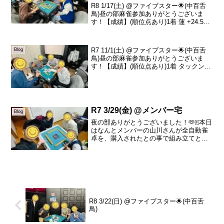
R8 1/17(土) @ファイブスター🌟(中百舌
鳥)昼の部麻雀参加ありがとうございま
す！【成績】(順位点あり)1着 蓮 +24.52
着 みーこ +24.33着 リュージュ -9.74着
さゆ -39.1本日の、トータルトップは蓮さ
んです！お...
R7 11/1(土) @ファイブスター🌟(中百舌
Blog
鳥)昼の部麻雀参加ありがとうございま
す！【成績】(順位点あり)1着 タックン
+47.62着 晶子 +27.53着 べあ -1.84着 真
平 -73.3本日の、トータルトップはタック
ンさんです...
R7 3/29(金) @メンバー宅
Blog
夜の部ありがとうございました！🫶🀄️本日
はなんとメンバーの山川さんが全自動雀
卓を、購入されたとの事で組み立てと軽
くゲームをさせて頂きました！素人での
組み立てはとても大変でしたが憧れの雀
卓組み立てに関われてとても光栄でし
た！手伝ってくれた皆さ...
R8 3/22(日) @ファイブスター🌟(中百舌
鳥)