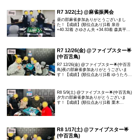
R7 3/22(土) @麻雀振興会
Blog
昼の部麻雀参加ありがとうございまし
た！【成績】(順位点あり)1着 泉谷
+40.32着 さゆさん夫 +34.83着 森真平
-34.94着 さゆ -40.2さゆさんの旦那さんは
麻雀がとても強い方なのですが、泉谷さ
んや森さんたちとぜひ打ちたい...
R7 12/26(金) @ファイブスター🌟
Blog
(中百舌鳥)
R7 12/26(金) @ファイブスター🌟(中百舌
鳥)夜の部麻雀参加ありがとうございま
す！【成績】(順位点あり)1着 ゆうたろう
+73.62着 呉ちゃん +26.23着 リュージュ
-32.24着 鈴木 -67.6本日の、トータルトッ
プは...
R8 5/9(土) @ファイブスター🌟(中百舌鳥)
Blog
夕方の部麻雀参加ありがとうございま
す！【成績】(順位点あり)1着 栗木
+33.12着 sazanka +19.23着 えみ +0.64着
べあ -52.9本日の、トータルトップは栗木
さんで...
R8 1/17(土) @ファイブスター🌟
Blog
(中百舌鳥)