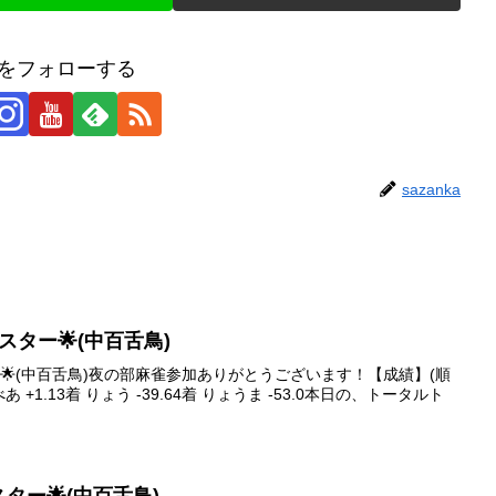
kaをフォローする
sazanka
イブスター🌟(中百舌鳥)
スター🌟(中百舌鳥)夜の部麻雀参加ありがとうございます！【成績】(順
べあ +1.13着 りょう -39.64着 りょうま -53.0本日の、トータルト