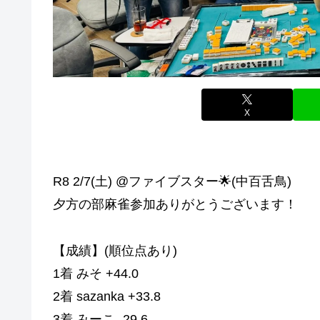
X
R8 2/7(土) @ファイブスター🌟(中百舌鳥)
夕方の部麻雀参加ありがとうございます！
【成績】(順位点あり)
1着 みそ +44.0
2着 sazanka +33.8
3着 みーこ -29.6