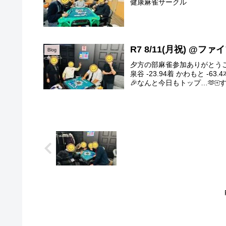
健康麻雀サークル
R7 8/11(月祝) @フ
Blog
夕方の部麻雀参加ありがとうござい
泉谷 -23.94着 かわもと 
🎉なんと今日もトップ…🫶🀄️すご