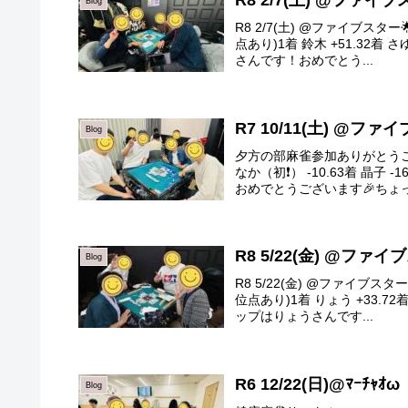
R8 2/7(土) @ファイ
Blog
R8 2/7(土) @ファイブス
点あり)1着 鈴木 +51.32着 
さんです！おめでとう...
R7 10/11(土) @フ
Blog
夕方の部麻雀参加ありがとうござ
なか（初❗️） -10.63着 晶
おめでとうございます🎉ちょっ.
R8 5/22(金) @ファ
Blog
R8 5/22(金) @ファイブ
位点あり)1着 りょう +33.72着
ップはりょうさんです...
R6 12/22(日)@ﾏｰﾁｬ
Blog