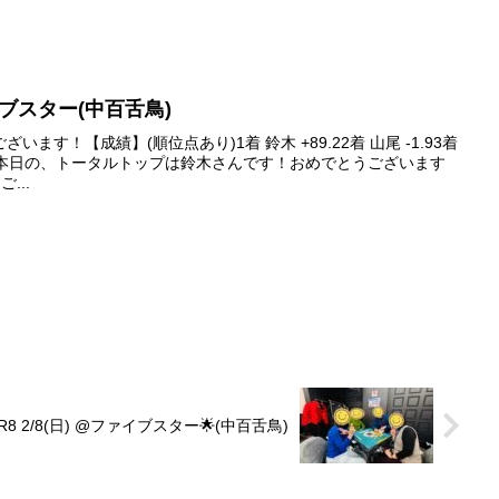
ァイブスター(中百舌鳥)
ます！【成績】(順位点あり)1着 鈴木 +89.22着 山尾 -1.93着
-63.4本日の、トータルトップは鈴木さんです！おめでとうございます
...
R8 2/8(日) @ファイブスター🌟(中百舌鳥)