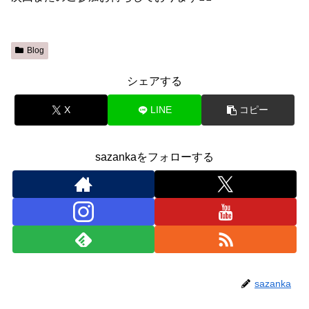
Blog
シェアする
X
LINE
コピー
sazankaをフォローする
sazanka