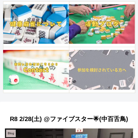
R8 2/28(土) @ファイブスター🌟(中百舌鳥)
Blog