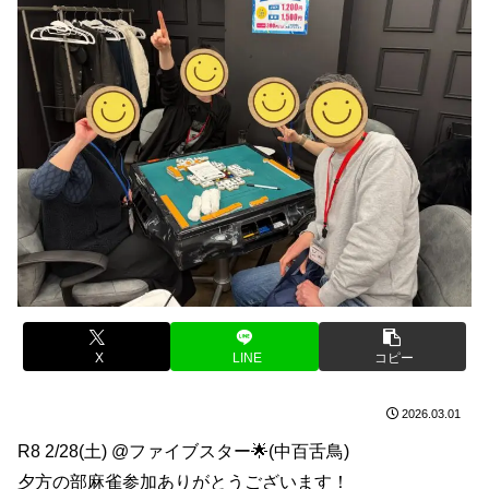
X
LINE
コピー
2026.03.01
R8 2/28(土) @ファイブスター🌟(中百舌鳥)
夕方の部麻雀参加ありがとうございます！