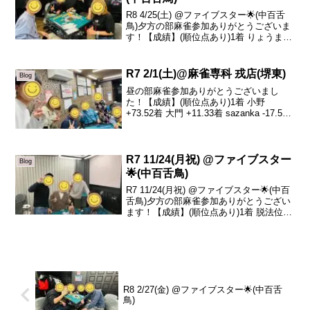
R8 4/25(土) @ファイブスター🌟(中百舌
鳥)夕方の部麻雀参加ありがとうございま
す！【成績】(順位点あり)1着 りょうま
+44.02着 山川 +19.93着 平井 -11.74着
sazanka -75.6本日の、トータルトップは
り...
R7 2/1(土)@麻雀専科 戎店(堺東)
Blog
昼の部麻雀参加ありがとうございまし
た！【成績】(順位点あり)1着 小野
+73.52着 大門 +11.33着 sazanka -17.54
着 水野 -67.3昼の部ありがとうございま
した！本日は小野さんがツモるわ、出上
がるわで大トップでした...
R7 11/24(月祝) @ファイブスター
Blog
🌟(中百舌鳥)
R7 11/24(月祝) @ファイブスター🌟(中百
舌鳥)夕方の部麻雀参加ありがとうござい
ます！【成績】(順位点あり)1着 脱法位
+34.22着 ひろき +29.13着 りょうま -4.34
着 真平 -59.0本日の、トータルトップは
脱法位...
R8 2/27(金) @ファイブスター🌟(中百舌
鳥)