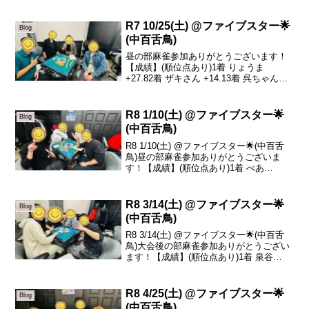
R7 10/25(土) @ファイブスター🌟
Blog
(中百舌鳥)
昼の部麻雀参加ありがとうございます！
【成績】(順位点あり)1着 りょうま
+27.82着 ザキさん +14.13着 呉ちゃん
+11.94着 山尾 -53.8本日の、トータルト
ップはりょうまさんです！おめでとうご
ざいます🎉最終半荘で大きくプ...
R8 1/10(土) @ファイブスター🌟
Blog
(中百舌鳥)
R8 1/10(土) @ファイブスター🌟(中百舌
鳥)昼の部麻雀参加ありがとうございま
す！【成績】(順位点あり)1着 べあ
+86.82着 かわもと -5.53着 ゆうたろう
-38.64着 あゆむ -42.7本日の、トータルト
ップはべあさん...
R8 3/14(土) @ファイブスター🌟
Blog
(中百舌鳥)
R8 3/14(土) @ファイブスター🌟(中百舌
鳥)大会後の部麻雀参加ありがとうござい
ます！【成績】(順位点あり)1着 泉谷
+22.62着 ゆうたろう +11.43着 栗木 -0.84
着 しんちゃん -33.2本日の、トータルト
ップは泉谷...
R8 4/25(土) @ファイブスター🌟
Blog
(中百舌鳥)