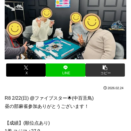
X
LINE
コピー
2026.02.24
R8 2/22(日) @ファイブスター🌟(中百舌鳥)
昼の部麻雀参加ありがとうございます！
【成績】(順位点あり)