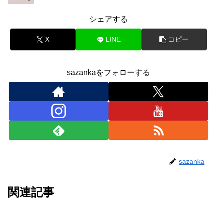
シェアする
X
LINE
コピー
sazankaをフォローする
sazanka
関連記事