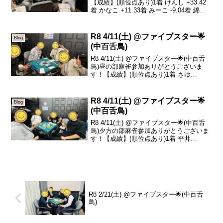
【成績】(順位点あり)1着 けんし +33.42
着 かなこ +11.33着 みーこ -9.04着 綿木
-35.7本日の、トータルトップはけんしさ
んです！おめでとうございます🎉実力者
の女性陣に囲まれてのト...
R8 4/11(土) @ファイブスター🌟
Blog
(中百舌鳥)
R8 4/11(土) @ファイブスター🌟(中百舌
鳥)昼の部麻雀参加ありがとうございま
す！【成績】(順位点あり)1着 さゆ
+64.42着 平井(初❗️) +2.73着 ゆうたろう
-22.74着 リュージュ -44.4本日の、トータ
ルトップ...
R8 4/11(土) @ファイブスター🌟
Blog
(中百舌鳥)
R8 4/11(土) @ファイブスター🌟(中百舌
鳥)夕方の部麻雀参加ありがとうございま
す！【成績】(順位点あり)1着 平井
+29.82着 しんちゃん +22.63着 ろくさよ
+10.94着 中村 -63.3本日の、トータルト
ップは平井さ...
R8 2/21(土) @ファイブスター🌟(中百舌
鳥)