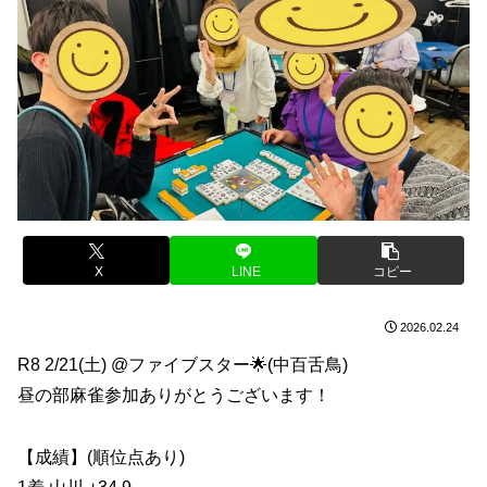
X
LINE
コピー
2026.02.24
R8 2/21(土) @ファイブスター🌟(中百舌鳥)
昼の部麻雀参加ありがとうございます！
【成績】(順位点あり)