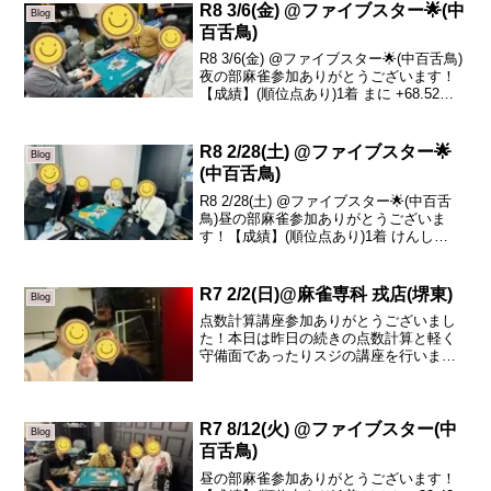
R8 3/6(金) @ファイブスター🌟(中
Blog
百舌鳥)
R8 3/6(金) @ファイブスター🌟(中百舌鳥)
夜の部麻雀参加ありがとうございます！
【成績】(順位点あり)1着 まに +68.52着
コジマ +15.73着 リュージュ -11.14着 み
そ -73.1本日の、トータルトップはまにさ
んです...
R8 2/28(土) @ファイブスター🌟
Blog
(中百舌鳥)
R8 2/28(土) @ファイブスター🌟(中百舌
鳥)昼の部麻雀参加ありがとうございま
す！【成績】(順位点あり)1着 けんし
+117.02着 りょうま +12.33着 かわもと
-58.64着 みーこ -70.7本日の、トータルト
ップはけん...
R7 2/2(日)@麻雀専科 戎店(堺東)
Blog
点数計算講座参加ありがとうございまし
た！本日は昨日の続きの点数計算と軽く
守備面であったりスジの講座を行いまし
た！昨日覚えていただいた部分も語呂合
わせで覚えていてくださりかなり1歩前身
でした！点数計算を覚えたり12符判別法
が身に染みてくると自...
R7 8/12(火) @ファイブスター(中
Blog
百舌鳥)
昼の部麻雀参加ありがとうございます！