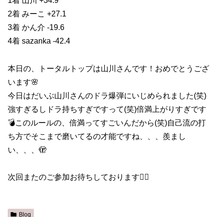
1着 山川 +34.9
2着 みーこ +27.1
3着 かん介 -19.6
4着 sazanka -42.4
本日の、トータルトップは山川さんです！おめでとうござ
います🌸
今日はだいぶ山川さんのドラ爆弾にいじめられました(笑)
強すぎるしドラ持ちすぎですって(笑)倍満上がりすぎです
💣このルールの、倍満ってすごいんだから(笑)自己流の打
ち方でそこまで磨いてるの才能ですね、、、羨まし
い、、、🫣
次回またのご参加お待ちしております🙇‍♀️
Blog