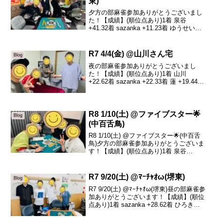
東)
夕方の部麻雀参加ありがとうございまし
た！【成績】(順位点あり)1着 泉谷
+41.32着 sazanka +11.23着 ゆうせい
-11.74着 森真平 -40.8連続でありがとうご
ざいました💦２半荘だけでしたがとても
強い方たちに囲まれて...
R7 4/4(金) @山川さん宅
Blog
夜の部麻雀参加ありがとうございまし
た！【成績】(順位点あり)1着 山川
+22.62着 sazanka +22.33着 蓮 +19.44着
大ちゃん -64.3本日は山川さん宅にお邪魔
してのサークル活動でした！トータルト
ップは山川さん！おめ...
R8 1/10(土) @ファイブスター🌟
Blog
(中百舌鳥)
R8 1/10(土) @ファイブスター🌟(中百舌
鳥)夕方の部麻雀参加ありがとうございま
す！【成績】(順位点あり)1着 泉谷
+25.72着 リュージュ +14.73着 かん介
-4.04着 けんし -36.4本日の、トータルト
ップは泉谷さん...
R7 9/20(土) @ﾏｰﾁｬｵω(堺東)
Blog
R7 9/20(土) @ﾏｰﾁｬｵω(堺東)昼の部麻雀参
加ありがとうございます！【成績】(順位
点あり)1着 sazanka +28.62着 ひろき
+19.23着 みーこ -19.64着 けんし -28.2本