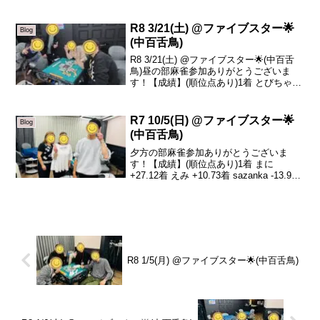
日の、トータルトップはsazan...
R8 3/21(土) @ファイブスター🌟
Blog
(中百舌鳥)
R8 3/21(土) @ファイブスター🌟(中百舌
鳥)昼の部麻雀参加ありがとうございま
す！【成績】(順位点あり)1着 とびちゃん
+21.42着 ゆうせい +20.93着 かん介 -7.24
着 みーこ -35.1本日の、トータルトップ
はとびち...
R7 10/5(日) @ファイブスター🌟
Blog
(中百舌鳥)
夕方の部麻雀参加ありがとうございま
す！【成績】(順位点あり)1着 まに
+27.12着 えみ +10.73着 sazanka -13.94
着 山川 -23.9本日の、トータルトップは
まにさんです！おめでとうございます🎉
まにさん今日はわざわざ...
R8 1/5(月) @ファイブスター🌟(中百舌鳥)