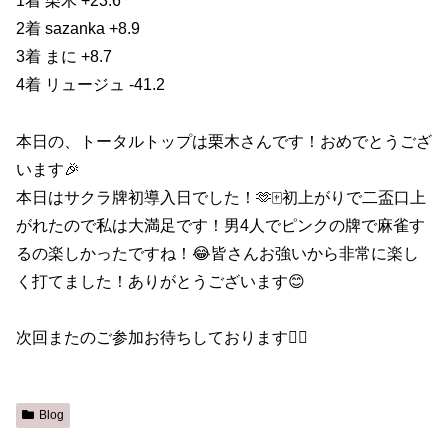
1着 栗木 +23.6
2着 sazanka +8.9
3着 まに +8.7
4着 リュージュ -41.2
本日の、トータルトップは栗木さんです！おめでとうござ
います🎉
本日はサクラ牌初導入日でした！🫶🀄️初上がりで二盃口上
がれたので私は大満足です！男4人でピンクの牌で麻雀す
るの楽しかったですね！😂皆さんお強いから非常に楽し
く打てました！ありがとうございます😊
次回またのご参加お待ちしております🙇‍♀️
Blog