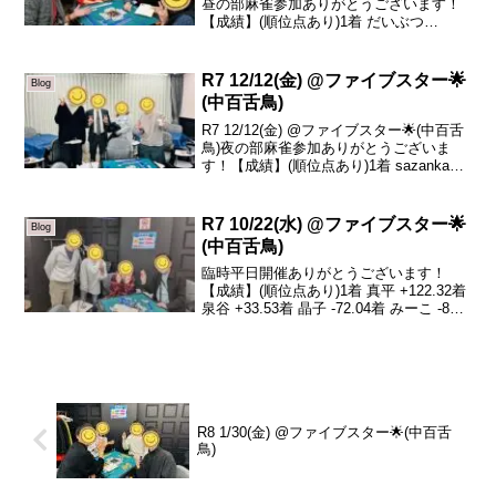
昼の部麻雀参加ありがとうございます！
【成績】(順位点あり)1着 だいぶつ
+90.32着 晶子 +4.23着 上谷 -30.14着 真
平 -64.4本日の、トータルトップはだいぶ
つさんです！...
R7 12/12(金) @ファイブスター🌟
Blog
(中百舌鳥)
R7 12/12(金) @ファイブスター🌟(中百舌
鳥)夜の部麻雀参加ありがとうございま
す！【成績】(順位点あり)1着 sazanka
+25.52着 山川 +14.73着 みずき -10.44着
あまちゃん -29.8本日の、トータルトッ
プ...
R7 10/22(水) @ファイブスター🌟
Blog
(中百舌鳥)
臨時平日開催ありがとうございます！
【成績】(順位点あり)1着 真平 +122.32着
泉谷 +33.53着 晶子 -72.04着 みーこ -83.8
本日の、トータルトップは真平さんで
す！おめでとうございます🎉ちょっーー
と強すぎませんか(笑)...
R8 1/30(金) @ファイブスター🌟(中百舌
鳥)