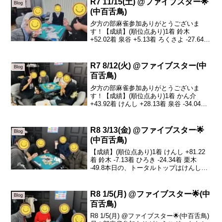
R7 11/15(土) @ファイブスター🌟
Blog
(中百舌鳥)
夕方の部麻雀参加ありがとうございま
す！【成績】(順位点あり)1着 鈴木
+52.02着 泉谷 +5.13着 ろくさよ -27.64着
かん介 -29.5本日の、トータルトップは鈴
木さんです！おめでとうございます🎉今
回はsazanka多忙の為...
R7 8/12(火) @ファイブスター(中
Blog
百舌鳥)
夕方の部麻雀参加ありがとうございま
す！【成績】(順位点あり)1着 かん介
+43.92着 けんし +28.13着 泉谷 -34.04着
sazanka -38.0本日の、トータルトップは
かん介さんです！おめでとうございます
🎉大物手がよく入り...
R8 3/13(金) @ファイブスター🌟
Blog
(中百舌鳥)
【成績】(順位点あり)1着 けんし +81.22
着 鈴木 -7.13着 ひろき -24.34着 栗木
-49.8本日の、トータルトップはけんしさ
んです！おめでとうございます🎊けんし
くんは毎半荘苦しい時間もありました
が、終わってみれば余裕のA...
R8 1/5(月) @ファイブスター🌟(中
Blog
百舌鳥)
R8 1/5(月) @ファイブスター🌟(中百舌鳥)