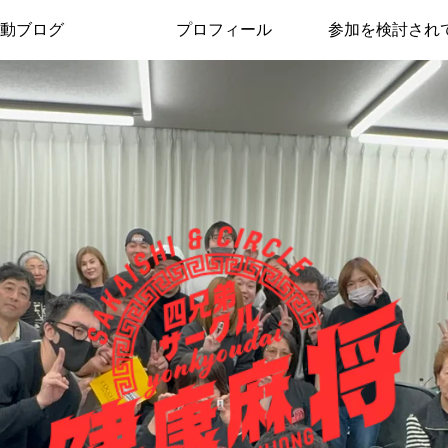
動ブログ
プロフィール
参加を検討され