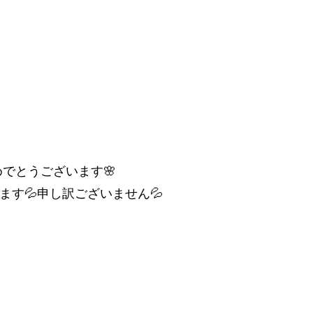
でとうございます🌸
ます💦申し訳ございません💦