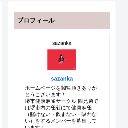
プロフィール
sazanka
sazanka
ホームページを閲覧頂きありが
とうございます！
堺市健康麻雀サークル 四兄弟で
は堺市内の雀荘にて健康麻雀
（賭けない・飲まない・吸わな
い）をするメンバーを募集して
います！