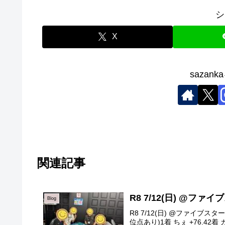
シ
X
sazan
関連記事
R8 7/12(日) @ファ
Blog
R8 7/12(日) @ファイブ
位点あり)1着 ちぇ +76.42着 