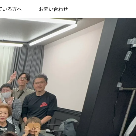
ている方へ
お問い合わせ