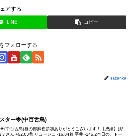
ェアする
LINE
コピー
kaをフォローする
sazanka
イブスター🌟(中百舌鳥)
スター🌟(中百舌鳥)昼の部麻雀参加ありがとうございます！【成績】(順
ガミさん +52.03着 リュージュ -16.84着 平井 -145.2本日の、トー