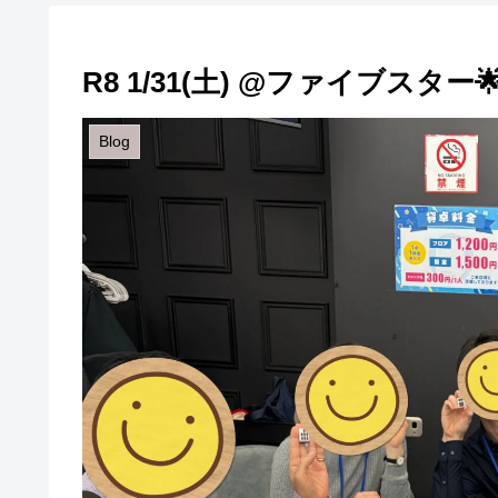
R8 1/31(土) @ファイブスター
Blog