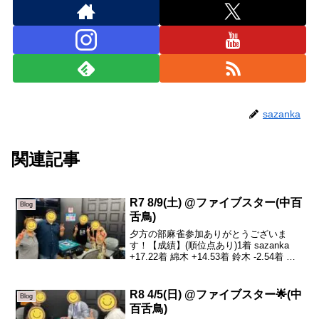
sazanka
関連記事
R7 8/9(土) @ファイブスター(中百
Blog
舌鳥)
夕方の部麻雀参加ありがとうございま
す！【成績】(順位点あり)1着 sazanka
+17.22着 綿木 +14.53着 鈴木 -2.54着 山
尾 -29.2本日の、トータルトップは
sazankaです！やった〜🀄️最後のオーラス
逆転条件満たし...
R8 4/5(日) @ファイブスター🌟(中
Blog
百舌鳥)