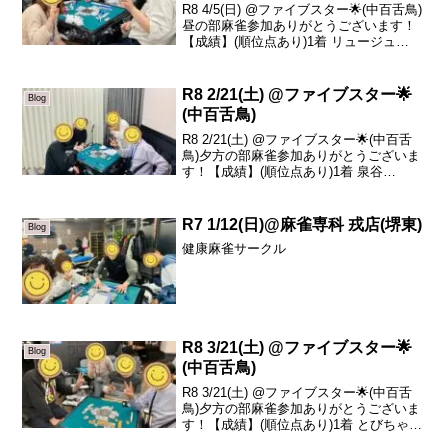
R8 4/5(日) @ファイブスター🌟(中百舌鳥)
昼の部麻雀参加ありがとうございます！
【成績】(順位点あり)1着 リュージュ
+9.12着 Chizu +6.53着 とびちゃん +2.74
着 みーこ -18.3本日の、トータルトップ
はリュー...
R8 2/21(土) @ファイブスター🌟
Blog
(中百舌鳥)
R8 2/21(土) @ファイブスター🌟(中百舌
鳥)夕方の部麻雀参加ありがとうございま
す！【成績】(順位点あり)1着 泉谷
+68.12着 けいいちろう +37.83着 ゆうた
ろう -42.84着 みーこ -63.1本日の、トー
タルトップは...
R7 1/12(日)@麻雀専科 戎店(堺東)
Blog
健康麻雀サークル
R8 3/21(土) @ファイブスター🌟
Blog
(中百舌鳥)
R8 3/21(土) @ファイブスター🌟(中百舌
鳥)夕方の部麻雀参加ありがとうございま
す！【成績】(順位点あり)1着 とびちゃん
+53.12着 泉谷 +19.53着 こちゃ -36.3(同