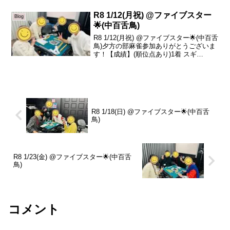
立)4着 みーこ -36.3(同立)本日の、トー
タ...
R8 1/12(月祝) @ファイブスター
Blog
🌟(中百舌鳥)
R8 1/12(月祝) @ファイブスター🌟(中百舌
鳥)夕方の部麻雀参加ありがとうございま
す！【成績】(順位点あり)1着 スギ
+37.22着 真平 +27.13着 晶子 -28.94着 べ
あ -35.4本日の、トータルトップはスギさ
んです！...
R8 1/18(日) @ファイブスター🌟(中百舌
鳥)
R8 1/23(金) @ファイブスター🌟(中百舌
鳥)
コメント