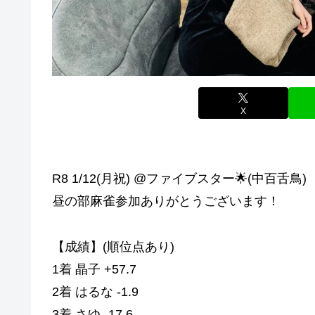
X
R8 1/12(月祝) @ファイブスター🌟(中百舌鳥)
昼の部麻雀参加ありがとうございます！
【成績】(順位点あり)
1着 晶子 +57.7
2着 はるな -1.9
3着 さゆ -17.6