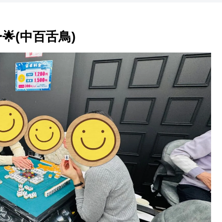
ー🌟(中百舌鳥)