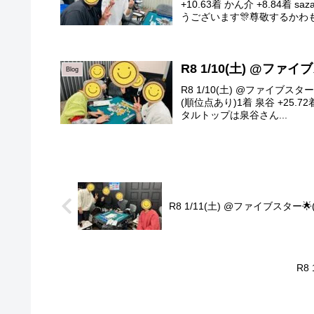
+10.63着 かん介 +8.84
うございます🎊尊敬するかわもと
R8 1/10(土) @ファ
Blog
R8 1/10(土) @ファイブ
(順位点あり)1着 泉谷 +25.72
タルトップは泉谷さん...
R8 1/11(土) @ファイブスター
R8