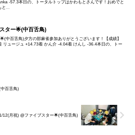
着 sazanka -57.3本日の、トータルトップはかわもとさんです！おめでと
...
イブスター🌟(中百舌鳥)
スター🌟(中百舌鳥)夕方の部麻雀参加ありがとうございます！【成績】
着 リュージュ +14.73着 かん介 -4.04着 けんし -36.4本日の、トー
(中百舌鳥)
 1/12(月祝) @ファイブスター🌟(中百舌鳥)