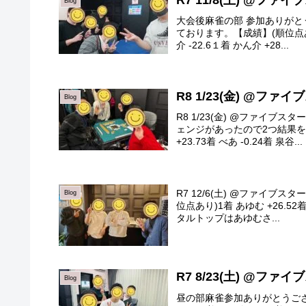
R7 11/8(土) @ファ
Blog
大会後麻雀の部 参加ありがと
ております。【成績】(順位点あり)1
介 -22.6１着 かん介 +28...
R8 1/23(金) @ファ
Blog
R8 1/23(金) @ファイブ
ェンジがあったので2つ結果を載
+23.73着 べあ -0.24着 泉谷...
R7 12/6(土) @ファイブ
Blog
位点あり)1着 あゆむ +26.52着
タルトップはあゆむさ...
R7 8/23(土) @ファ
Blog
昼の部麻雀参加ありがとうござい