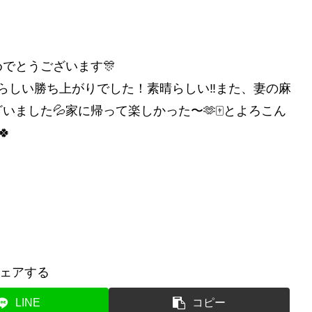
でとうございます🎊
素晴らしい勝ち上がりでした！素晴らしい‼️また、妻の麻
ました💦家に帰って楽しかった〜🫶🀄️とよろこん
🍀
ェアする
LINE
コピー