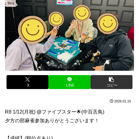
Blog
X
LINE
コピー
2026.01.15
R8 1/12(月祝) @ファイブスター🌟(中百舌鳥)
夕方の部麻雀参加ありがとうございます！
【成績】(順位点あり)