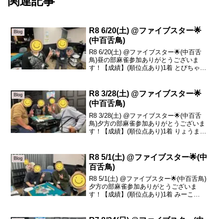
関連記事
R8 6/20(土) @ファイブスター🌟
Blog
(中百舌鳥)
R8 6/20(土) @ファイブスター🌟(中百舌
鳥)昼の部麻雀参加ありがとうございま
す！【成績】(順位点あり)1着 とびちゃん
+42.02着 かつちよ +35.93着 けん +21.34
着 かん介 -99.2本日の、トータルトップ
はとびち...
R8 3/28(土) @ファイブスター🌟
Blog
(中百舌鳥)
R8 3/28(土) @ファイブスター🌟(中百舌
鳥)夕方の部麻雀参加ありがとうございま
す！【成績】(順位点あり)1着 りょうま
+75.92着 みそ -20.13着 泉谷 -23.54着 と
びちゃん -32.3本日の、トータルトップは
りょう...
R8 5/1(土) @ファイブスター🌟(中
Blog
百舌鳥)
R8 5/1(土) @ファイブスター🌟(中百舌鳥)
夕方の部麻雀参加ありがとうございま
す！【成績】(順位点あり)1着 みーこ
+49.52着 かずや +7.13着 とびちゃん
-15.84着 ザキさん -40.8本日の、トータル
トップはみーこ...