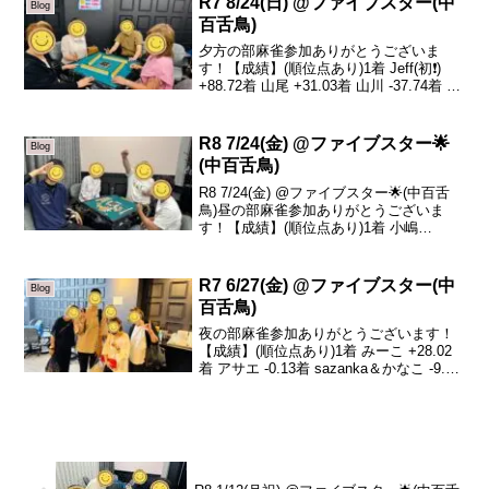
R7 8/24(日) @ファイブスター(中
Blog
百舌鳥)
夕方の部麻雀参加ありがとうございま
す！【成績】(順位点あり)1着 Jeff(初❗️)
+88.72着 山尾 +31.03着 山川 -37.74着 え
み -82.0本日の、トータルトップはJeffさ
んです！おめでとうございます🎊本日は
Jeff...
R8 7/24(金) @ファイブスター🌟
Blog
(中百舌鳥)
R8 7/24(金) @ファイブスター🌟(中百舌
鳥)昼の部麻雀参加ありがとうございま
す！【成績】(順位点あり)1着 小嶋
+23.32着 sazanka +19.43着 リュージュ
-13.24着 中村 -29.5本日の、トータルトッ
プは小...
R7 6/27(金) @ファイブスター(中
Blog
百舌鳥)
夜の部麻雀参加ありがとうございます！
【成績】(順位点あり)1着 みーこ +28.02
着 アサエ -0.13着 sazanka＆かなこ -9.64
着 山川 -18.3本日のトータルトップはみ
ーこさんです！おめでとうございます🎊
最近どんどん上手...