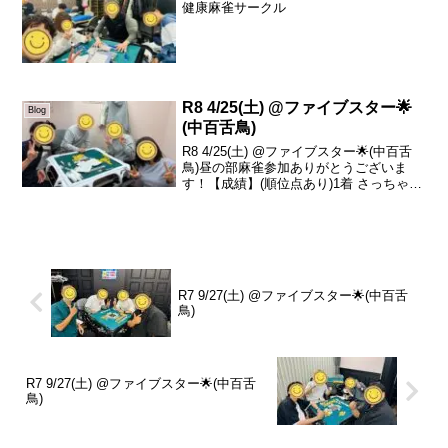
健康麻雀サークル
R8 4/25(土) @ファイブスター🌟
Blog
(中百舌鳥)
R8 4/25(土) @ファイブスター🌟(中百舌
鳥)昼の部麻雀参加ありがとうございま
す！【成績】(順位点あり)1着 さっちゃん
+68.62着 さゆ -8.33着 真平 -26.44着 晶子
-33.9本日の、トータルトップはさっちゃ
んです...
R7 9/27(土) @ファイブスター🌟(中百舌
鳥)
R7 9/27(土) @ファイブスター🌟(中百舌
鳥)