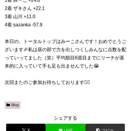
1着 みーこ +24.8
2着 ザキさん +22.1
3着 山川 +11.0
4着 sazanka -57.9
本日の、トータルトップはみーこさんです！おめでとうご
ざいます🎉私は昼の部で力を出しつくしみんなに点数を配
っていってました（笑）平均順目6巡目までにリーチが基
本的に入っていて手も足も出ませんでした😭
次回またのご参加お待ちしております🙇‍♀️
Blog
シェアする
X
LINE
コピー