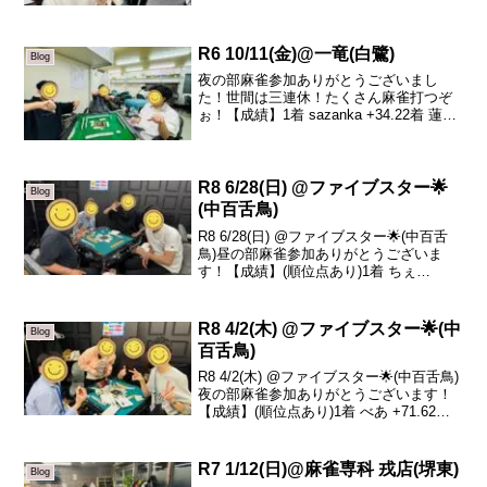
す😊今日のトータルトップは蓮ちゃんで
した！おめでとうござ...
R6 10/11(金)@一竜(白鷺)
Blog
夜の部麻雀参加ありがとうございまし
た！世間は三連休！たくさん麻雀打つぞ
ぉ！【成績】1着 sazanka +34.22着 蓮
-7.83着 あまちゃん -12.44着 ゆうせい
-14.0少し打ち方を変えてみて戦略を模索
中ですがこの日は上手く...
R8 6/28(日) @ファイブスター🌟
Blog
(中百舌鳥)
R8 6/28(日) @ファイブスター🌟(中百舌
鳥)昼の部麻雀参加ありがとうございま
す！【成績】(順位点あり)1着 ちぇ
+35.62着 sazanka +10.83着 山尾 -15.64
着 こちゃ -30.5本日の、トータルトップ
はちぇさ...
R8 4/2(木) @ファイブスター🌟(中
Blog
百舌鳥)
R8 4/2(木) @ファイブスター🌟(中百舌鳥)
夜の部麻雀参加ありがとうございます！
【成績】(順位点あり)1着 べあ +71.62着
Jeff -9.53着 sazanka -29.14着 えみ -33.0
本日の、トータルトップはべあさん...
R7 1/12(日)@麻雀専科 戎店(堺東)
Blog