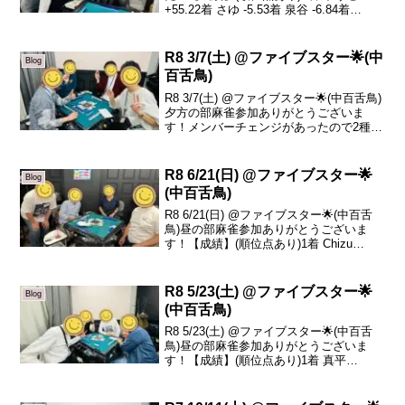
+55.22着 さゆ -5.53着 泉谷 -6.84着
sazanka -42.9祝日にありがとうございま
した！本日はゆうせいがマルAトップ！お
めでとうございます🎉...
R8 3/7(土) @ファイブスター🌟(中
Blog
百舌鳥)
R8 3/7(土) @ファイブスター🌟(中百舌鳥)
夕方の部麻雀参加ありがとうございま
す！メンバーチェンジがあったので2種類
載せておきます！【成績】(順位点あり)1
着 べあ +20.32着 sazanka +18.33着 リュ
ージュ +6.0...
R8 6/21(日) @ファイブスター🌟
Blog
(中百舌鳥)
R8 6/21(日) @ファイブスター🌟(中百舌
鳥)昼の部麻雀参加ありがとうございま
す！【成績】(順位点あり)1着 Chizu
+54.12着 コジマ +50.03着 こちゃ -5.84着
ヤッサン -98.3本日の、トータルトップは
Chi...
R8 5/23(土) @ファイブスター🌟
Blog
(中百舌鳥)
R8 5/23(土) @ファイブスター🌟(中百舌
鳥)昼の部麻雀参加ありがとうございま
す！【成績】(順位点あり)1着 真平
+38.42着 晶子 +20.73着 泉谷 -9.94着 ま
に -49.2本日の、トータルトップは真平さ
んです！おめで...