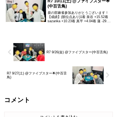
R7 10/11(土) @ファイブスター🌟
Blog
(中百舌鳥)
昼の部麻雀参加ありがとうございます！
【成績】(順位点あり)1着 泉谷 +15.52着
sazanka +10.23着 真平 +4.04着 蓮 -29.7
本日の、トータルトップは泉谷さんで
す！おめでとうございます🎉今日は急遽
薩摩さん夫婦が体調...
R7 9/26(金) @ファイブスター(中百舌鳥)
R7 9/27(土) @ファイブスター🌟(中百舌
鳥)
コメント