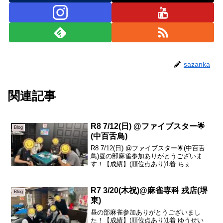
sazanka
関連記事
R8 7/12(日) @ファイブスター🌟
Blog
(中百舌鳥)
R8 7/12(日) @ファイブスター🌟(中百舌
鳥)昼の部麻雀参加ありがとうございま
す！【成績】(順位点あり)1着 ちぇ
+76.42着 ガミさん +52.03着 リュージュ
-16.84着 平井 -145.2本日の、トータルト
ップはちぇさ...
R7 3/20(木祝)@麻雀専科 戎店(堺
Blog
東)
昼の部麻雀参加ありがとうございまし
た！【成績】(順位点あり)1着 ゆうせい