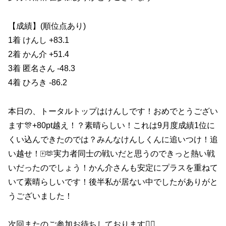
【成績】(順位点あり)
1着 けんし +83.1
2着 かん介 +51.4
3着 匿名さん -48.3
4着 ひろき -86.2
本日の、トータルトップはけんしです！おめでとうござい
ます🎊+80pt越え！？素晴らしい！これは9月度成績1位に
くい込んできたのでは？みんなけんしくんに追いつけ！追
い越せ！🀄️🫶実力者同士の戦いだと思うのできっと熱い戦
いだったのでしょう！かん介さんも安定にプラスを重ねて
いて素晴らしいです！後半私が居ない中でしたがありがと
うございました！
次回またのご参加お待ちしております🙇‍♀️