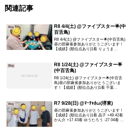
関連記事
R8 4/4(土) @ファイブスター🌟(中
Blog
百舌鳥)
R8 4/4(土) @ファイブスター🌟(中百舌鳥)
昼の部麻雀参加ありがとうございます！
【成績】(順位点あり)1着 りょうま
+28.62着 山尾 +20.43着 みーこ +18.14着
コジマ -67.1本日の、トータルトップはり
ょうまさん...
R8 1/24(土) @ファイブスター🌟
Blog
(中百舌鳥)
R8 1/24(土) @ファイブスター🌟(中百舌
鳥)昼の部麻雀参加ありがとうございま
す！【成績】(順位点あり)1着 千葉
+15.62着 晶子 +0.53着 真平 -2.44着 吉川
-13.7本日の、トータルトップは千葉さん
です！おめでと...
R7 9/28(日) @ﾏｰﾁｬｵω(堺東)
Blog
昼の部麻雀参加ありがとうございます！
【成績】(順位点あり)1着 晶子 +49.42着
かん介 +17.43着 ゆうたろう -27.04着 真
平 -39.8本日の、トータルトップは晶子さ
んです！おめでとうございます🎉さぁ、9