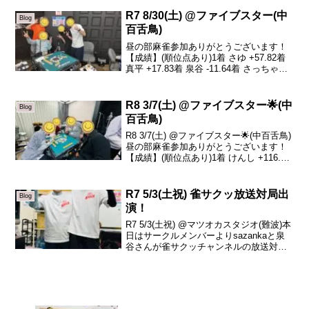
月度最終サークル結...
R7 8/30(土) @ファイブスター(中
Blog
百舌鳥)
昼の部麻雀参加ありがとうございます！
【成績】(順位点あり)1着 さゆ +57.82着
真平 +17.83着 泉谷 -11.64着 さっちゃん
-64.0本日の、トータルトップはさゆさん
です！おめでとうございます🎊本日は私
が居ない中ありがとう...
R8 3/7(土) @ファイブスター🌟(中
Blog
百舌鳥)
R8 3/7(土) @ファイブスター🌟(中百舌鳥)
昼の部麻雀参加ありがとうございます！
【成績】(順位点あり)1着 けんし +116.72
着 こちゃ +36.73着 みそ -47.04着 リュー
ジュ -106.4本日の、トータルトップはけ
んし...
R7 5/3(土祝) 雀サクッ放送対局出
Blog
演！
R7 5/3(土祝) @マツオカスタジオ(難波)本
日はサークルメンバーよりsazankaと泉
谷さんが雀サクッチャンネルの放送対局
に出演しました！結果は私は予選敗退😭
泉谷さんは決勝まで残りまして総合3位と
なりました！おめでとうございます🎉ア
ー...