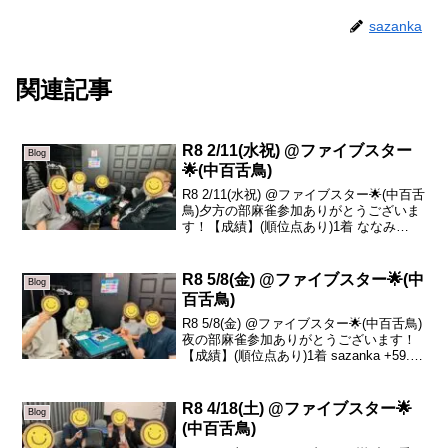
sazanka
関連記事
R8 2/11(水祝) @ファイブスター
Blog
🌟(中百舌鳥)
R8 2/11(水祝) @ファイブスター🌟(中百舌
鳥)夕方の部麻雀参加ありがとうございま
す！【成績】(順位点あり)1着 ななみ
+31.62着 りょうま -4.03着 蓮 -7.84着 ガ
ミさん -19.8本日の、トータルトップはな
なみさん...
R8 5/8(金) @ファイブスター🌟(中
Blog
百舌鳥)
R8 5/8(金) @ファイブスター🌟(中百舌鳥)
夜の部麻雀参加ありがとうございます！
【成績】(順位点あり)1着 sazanka +59.02
着 ガミさん +40.23着 山川 -13.44着 べあ
-85.8本日の、トータルトップはsaz...
R8 4/18(土) @ファイブスター🌟
Blog
(中百舌鳥)