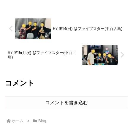
です！おめでとうございます🎊晶子さん
は上級者卓でトータルト...
R7 9/14(日) @ファイブスター(中百舌鳥)
R7 9/15(月祝) @ファイブスター(中百舌
鳥)
コメント
コメントを書き込む
ホーム
Blog