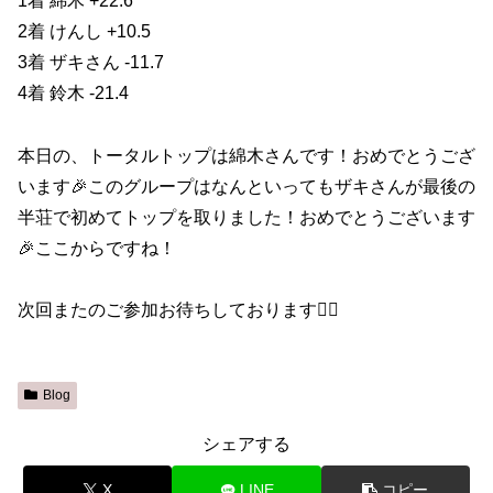
1着 綿木 +22.6
2着 けんし +10.5
3着 ザキさん -11.7
4着 鈴木 -21.4
本日の、トータルトップは綿木さんです！おめでとうござ
います🎉このグループはなんといってもザキさんが最後の
半荘で初めてトップを取りました！おめでとうございます
🎉ここからですね！
次回またのご参加お待ちしております🙇‍♀️
Blog
シェアする
X
LINE
コピー