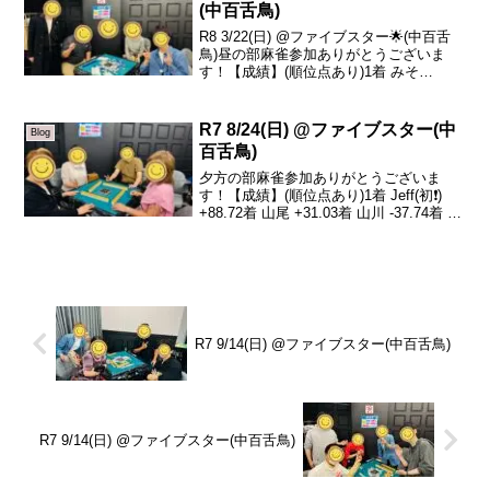
(中百舌鳥)
R8 3/22(日) @ファイブスター🌟(中百舌
鳥)昼の部麻雀参加ありがとうございま
す！【成績】(順位点あり)1着 みそ
+28.02着 Chizu -4.93着 りょうま -8.14着
sazanka -15.0本日の、トータルトップは
み...
R7 8/24(日) @ファイブスター(中
Blog
百舌鳥)
夕方の部麻雀参加ありがとうございま
す！【成績】(順位点あり)1着 Jeff(初❗️)
+88.72着 山尾 +31.03着 山川 -37.74着 え
み -82.0本日の、トータルトップはJeffさ
んです！おめでとうございます🎊本日は
Jeff...
R7 9/14(日) @ファイブスター(中百舌鳥)
R7 9/14(日) @ファイブスター(中百舌鳥)