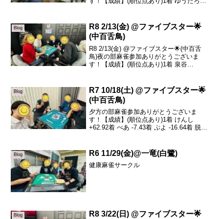
す！【成績】(順位点あり)1着 ゆうたろう
+72.92着 栗木 +50.13着 真平 -27.14着 晶
子 -95.9本日の、トータルトップはゆうた
ろうさ...
R8 2/13(金) @ファイブスター🌟
Blog
(中百舌鳥)
R8 2/13(金) @ファイブスター🌟(中百舌
鳥)夜の部麻雀参加ありがとうございま
す！【成績】(順位点あり)1着 泉谷
+94.52着 けいいちろう -11.23着 べあ
-15.64着 山川 -67.7本日の、トータルトッ
プは泉谷さんで...
R7 10/18(土) @ファイブスター🌟
Blog
(中百舌鳥)
夕方の部麻雀参加ありがとうございま
す！【成績】(順位点あり)1着 けんし
+62.92着 べあ -7.43着 ぷよ -16.64着 脱法
位 -38.9本日の、トータルトップはけんし
さんです！おめでとうございます🎉この
ゲームはなんと言ってもけ...
R6 11/29(金)@一竜(白鷺)
Blog
健康麻雀サークル
R8 3/22(日) @ファイブスター🌟
Blog