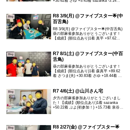
+30.62着 さゆ +5.43着 sazanka -3.14着
さつま(夫)本日の、トータルトップはかん
介さんです！おめでとうございます🎉先
日からの参加でマイ...
R8 3/9(月) @ファイブスター🌟(中
Blog
百舌鳥)
R8 3/9(月) @ファイブスター🌟(中百舌鳥)
昼の部麻雀参加ありがとうございます！
【成績】(順位点あり)1着 真平 +97.62着
けいいちろう -1.93着 晶子 -41.04着 泉谷
-54.7本日の、トータルトップは真平さん
です！...
R7 8/1(土) @ファイブスター(中百
Blog
舌鳥)
昼の部麻雀参加ありがとうございます！
【成績】(順位点あり)1着 森真平 +89.62
着 さつま(夫) +30.83着 さゆ +18.44着 森
晶子 -138.8本日のトータルトップは森真
平さんです！おめでとうございます🎊久
しぶりの夫婦対決と...
R7 4/6(土) @山川さん宅
Blog
夕方の部麻雀参加ありがとうございまし
た！【成績】(順位点あり)1着 sazanka
+50.22着 ぷよ(初参加！) +15.73着 泉谷
-13.14着 山川 -52.8本日は初参加のぷよさ
んをお招きしてのサークル活動となりま
した！かなり...
R8 2/27(金) @ファイブスター🌟
Blog