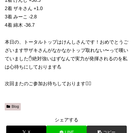
1着 けんし +38.5
2着 ザキさん +1.0
3着 みーこ -2.8
4着 綿木 -36.7
本日の、トータルトップはけんしさんです！おめでとうご
ざいます🎊ザキさんがなかなかトップ取れない〜って嘆い
ていました✋絶対強いはずなんで実力が発揮されるのを私
は心待ちにしております💪
次回またのご参加お待ちしております🙇‍♀️
Blog
シェアする
X
LINE
コピー