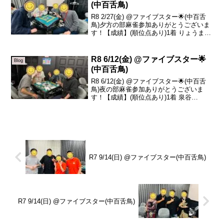
(中百舌鳥)
R8 2/27(金) @ファイブスター🌟(中百舌
鳥)夕方の部麻雀参加ありがとうございま
す！【成績】(順位点あり)1着 りょうま
+92.92着 けんし +25.83着 けいいちろう
-57.64着 しんちゃん -61.1本日の、トータ
ルトッ...
R8 6/12(金) @ファイブスター🌟
Blog
(中百舌鳥)
R8 6/12(金) @ファイブスター🌟(中百舌
鳥)夜の部麻雀参加ありがとうございま
す！【成績】(順位点あり)1着 泉谷
+100.02着 りょうま +19.23着 コジマ
-24.84着 sazanka -94.4本日の、トータル
トップは...
R7 9/14(日) @ファイブスター(中百舌鳥)
R7 9/14(日) @ファイブスター(中百舌鳥)