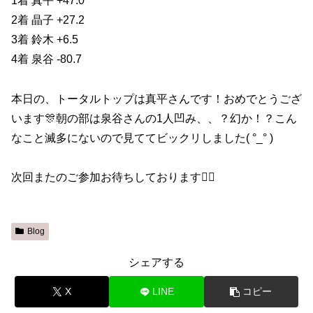
1着 真平 +47.0
2着 晶子 +27.2
3着 鈴木 +6.5
4着 泉谷 -80.7
本日の、トータルトップは真平さんです！おめでとうござ
います🎊朝の部は泉谷さんの1人凹み、、？幻か！？こん
なこと滅多にないので見ててビックリしました( °_° )
次回またのご参加お待ちしております🙇‍♀️
Blog
シェアする
X
LINE
コピー