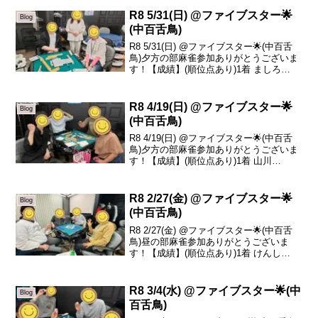
加ありがとうございます🙇‍♀️今日から4月
度‼️気...
R8 5/31(日) @ファイブスター🌟
Blog
(中百舌鳥)
R8 5/31(日) @ファイブスター🌟(中百舌
鳥)夕方の部麻雀参加ありがとうございま
す！【成績】(順位点あり)1着 ましろ
+47.72着 けん +10.53着 えみ -2.74着 リ
ュージュ -55.4本日の、トータルトップは
ましろさん...
R8 4/19(日) @ファイブスター🌟
Blog
(中百舌鳥)
R8 4/19(日) @ファイブスター🌟(中百舌
鳥)夕方の部麻雀参加ありがとうございま
す！【成績】(順位点あり)1着 山川
+51.62着 りょうま +31.33着 コジマ
-35.44着 ゆうたろう -47.5本日の、トータ
ルトップは山川...
R8 2/27(金) @ファイブスター🌟
Blog
(中百舌鳥)
R8 2/27(金) @ファイブスター🌟(中百舌
鳥)昼の部麻雀参加ありがとうございま
す！【成績】(順位点あり)1着 けんし
+21.52着 コジマ +20.63着 はっちゃん
+1.84着 しんちゃん -43.9本日の、トータ
ルトップはけん...
R8 3/4(水) @ファイブスター🌟(中
Blog
百舌鳥)