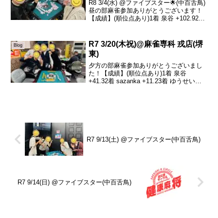
R8 3/4(水) @ファイブスター🌟(中百舌鳥)
昼の部麻雀参加ありがとうございます！
【成績】(順位点あり)1着 泉谷 +102.92着
けんし +35.53着 晶子 -10.54着 真平
-127.9本日の、トータルトップは泉谷さ
んです！...
R7 3/20(木祝)@麻雀専科 戎店(堺
Blog
東)
夕方の部麻雀参加ありがとうございまし
た！【成績】(順位点あり)1着 泉谷
+41.32着 sazanka +11.23着 ゆうせい
-11.74着 森真平 -40.8連続でありがとうご
ざいました💦２半荘だけでしたがとても
強い方たちに囲まれて...
R7 9/13(土) @ファイブスター(中百舌鳥)
R7 9/14(日) @ファイブスター(中百舌鳥)