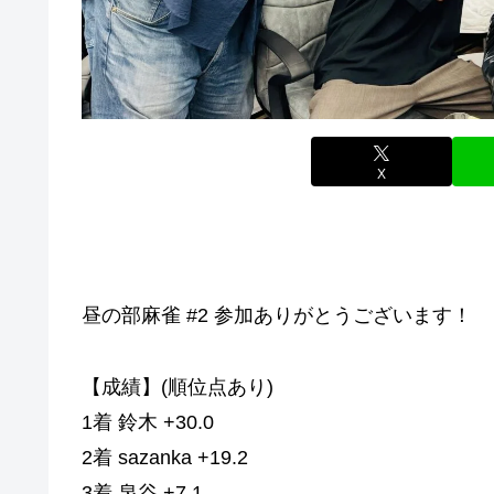
X
昼の部麻雀 #2 参加ありがとうございます！
【成績】(順位点あり)
1着 鈴木 +30.0
2着 sazanka +19.2
3着 泉谷 +7.1