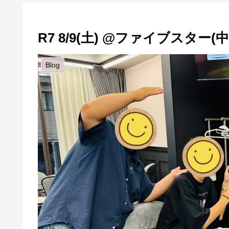
R7 8/9(土) @ファイブスター(
Blog