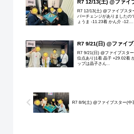
R7 12/13(土) @フ
Blog
R7 12/13(土) @ファイ
バーチェンジがありましたので2
ょうま -11.23着 かん介 -12....
R7 9/21(日) @ファ
Blog
R7 9/21(日) @ファイ
位点あり)1着 晶子 +29.02着 か
ップは晶子さん...
R7 8/9(土) @ファイブスター(中