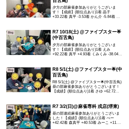
百舌鳥)
夕方の部麻雀参加ありがとうございま
す！【成績】(順位点あり)1着 晶子
+33.22着 真平 -3.53着 かん介 -5.84着 け
んし -23.9本日の、トータルトップは晶子
さんです！おめでとうございます🎊本日
は私が居ない中ありがとうござ...
R7 10/18(土) @ファイブスター🌟
Blog
(中百舌鳥)
夕方の部麻雀参加ありがとうございま
す！【成績】(順位点あり)1着 えみ
+92.22着 真平 +4.93着 くみくみ -38.04着
晶子 -59.1本日の、トータルトップはえみ
さんです！おめでとうございます🎉こち
らのゲームではえみさんが調...
R8 5/1(土) @ファイブスター🌟(中
Blog
百舌鳥)
R8 5/1(土) @ファイブスター🌟(中百舌鳥)
昼の部麻雀参加ありがとうございます！
【成績】(順位点あり)1着 さゆ +62.72着
さっちゃん +55.53着 泉谷 +7.24着 真平
-125.4本日の、トータルトップはさゆさ
んです！...
R7 3/2(日)@麻雀専科 戎店(堺東)
Blog
昼の部連続麻雀参加ありがとうございま
した！【成績】(順位点あり)1着 べー
+42.42着 森真平 +40.53着 みーこ +11.64
着 森晶子 +6.15着 sazanka +5.86着 泉谷