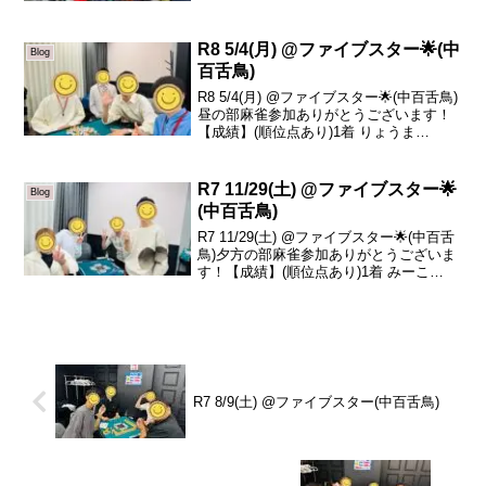
-2.07着 さゆ -25.48着 ひろき...
R8 5/4(月) @ファイブスター🌟(中
Blog
百舌鳥)
R8 5/4(月) @ファイブスター🌟(中百舌鳥)
昼の部麻雀参加ありがとうございます！
【成績】(順位点あり)1着 りょうま
+19.92着 まに +15.13着 sazanka +14.34
着 ひろき -49.3本日の、トータルトップ
はりょ...
R7 11/29(土) @ファイブスター🌟
Blog
(中百舌鳥)
R7 11/29(土) @ファイブスター🌟(中百舌
鳥)夕方の部麻雀参加ありがとうございま
す！【成績】(順位点あり)1着 みーこ
+34.02着 呉ちゃん -5.53着 ろくさよ
-8.64着 sazanka -19.9本日の、トータル
トップ...
R7 8/9(土) @ファイブスター(中百舌鳥)