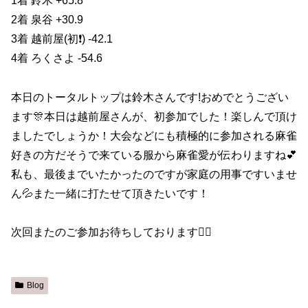
1着 鈴木 +65.8
2着 泉谷 +30.9
3着 越前屋(初❗️) -42.1
4着 ろくさよ -54.6
本日のトータルトップは鈴木さんです!おめでとうござい
ます🎊本日は越前屋さんが、初参加でした！楽しんで頂け
ましたでしょうか！大会などにも積極的に参加される麻雀
好きの方だそうで来ている服から麻雀愛が伝わりますね💕︎
私も、最後までいたかったのですが家庭の用事ですいませ
ん💦また一緒に打たせて頂きたいです！
次回またのご参加お待ちしております🙇‍♀️
Blog