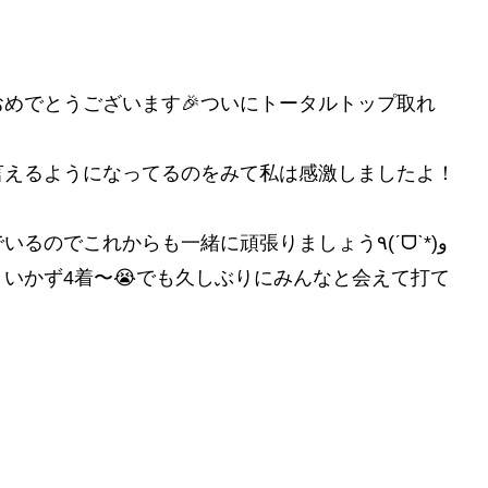
めでとうございます🎉ついにトータルトップ取れ
言えるようになってるのをみて私は感激しましたよ！
いい時も悪い時もあるけれど確実に前に進んでいるのでこれからも一緒に頑張りましょう٩(ˊᗜˋ*)و
いかず4着〜😭でも久しぶりにみんなと会えて打て