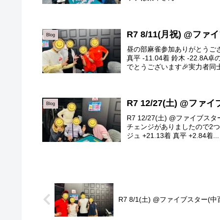
R7 8/11(月祝) @フ
Blog
昼の部麻雀参加ありがとうございま
真平 -11.04着 鈴木 -2
でとうございます🎉実力者同士の
R7 12/27(土) @フ
Blog
R7 12/27(土) @ファイ
チェンジがありましたので2つ載
ジュ +21.13着 真平 +2.84着...
R7 8/1(土) @ファイブスター(中