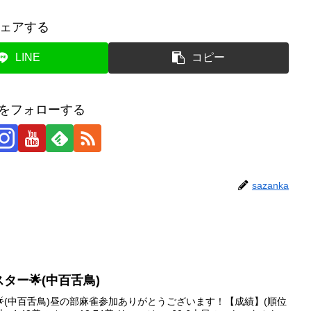
ェアする
LINE
コピー
kaをフォローする
sazanka
ブスター🌟(中百舌鳥)
ター🌟(中百舌鳥)昼の部麻雀参加ありがとうございます！【成績】(順位