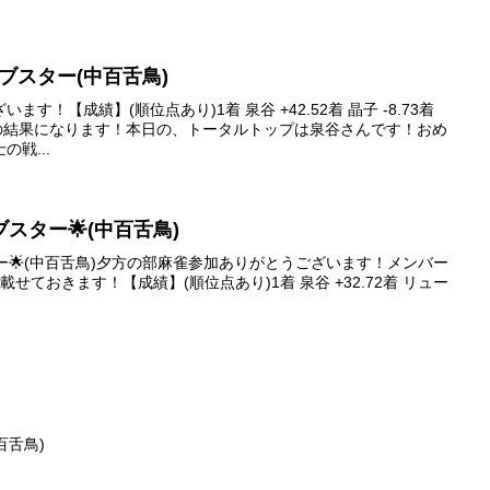
ァイブスター(中百舌鳥)
す！【成績】(順位点あり)1着 泉谷 +42.52着 晶子 -8.73着
2.8A卓の結果になります！本日の、トータルトップは泉谷さんです！おめ
戦...
ァイブスター🌟(中百舌鳥)
ブスター🌟(中百舌鳥)夕方の部麻雀参加ありがとうございます！メンバー
せておきます！【成績】(順位点あり)1着 泉谷 +32.72着 リュー
百舌鳥)