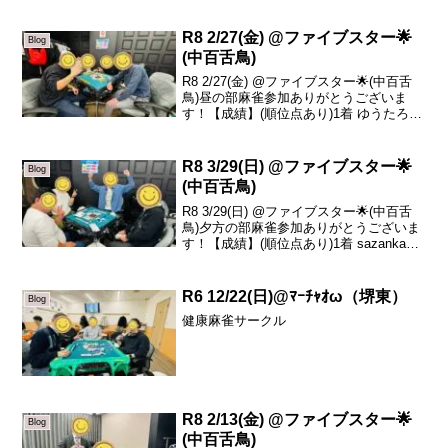
R8 2/27(金) @ファイブスター🌟
Blog
(中百舌鳥)
R8 2/27(金) @ファイブスター🌟(中百舌
鳥)昼の部麻雀参加ありがとうございま
す！【成績】(順位点あり)1着 ゆうたろう
+72.92着 栗木 +50.13着 真平 -27.14着 晶
子 -95.9本日の、トータルトップはゆうた
ろうさ...
R8 3/29(日) @ファイブスター🌟
Blog
(中百舌鳥)
R8 3/29(日) @ファイブスター🌟(中百舌
鳥)夕方の部麻雀参加ありがとうございま
す！【成績】(順位点あり)1着 sazanka
+46.92着 ガミさん +17.13着 みそ -8.24着
かずや -55.8本日の、トータルトップは
s...
R6 12/22(日)@ﾏｰﾁｬｵω（堺東）
Blog
健康麻雀サークル
R8 2/13(金) @ファイブスター🌟
Blog
(中百舌鳥)