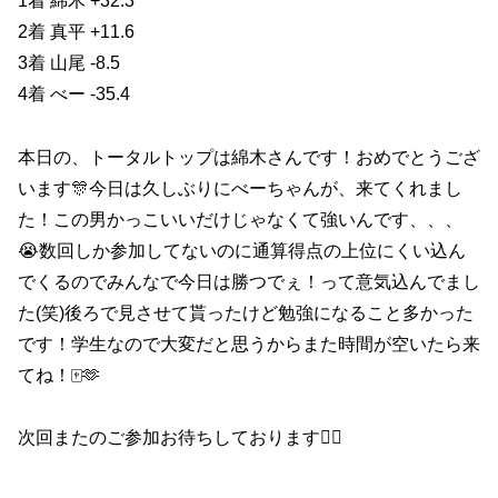
1着 綿木 +32.3
2着 真平 +11.6
3着 山尾 -8.5
4着 べー -35.4
本日の、トータルトップは綿木さんです！おめでとうござ
います🎊今日は久しぶりにべーちゃんが、来てくれまし
た！この男かっこいいだけじゃなくて強いんです、、、
😭数回しか参加してないのに通算得点の上位にくい込ん
でくるのでみんなで今日は勝つでぇ！って意気込んでまし
た(笑)後ろで見させて貰ったけど勉強になること多かった
です！学生なので大変だと思うからまた時間が空いたら来
てね！🀄️🫶
次回またのご参加お待ちしております🙇‍♀️