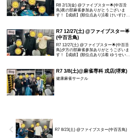
R8 2/13(金) @ファイブスター🌟(中百舌
鳥)夜の部麻雀参加ありがとうございま
す！【成績】(順位点あり)1着 けいすけ
+37.62着 sazanka -6.73着 けいちゃん
-13.34着 鈴木 -17.6本日の、トータルトッ
プは...
R7 12/27(土) @ファイブスター🌟
Blog
(中百舌鳥)
R7 12/27(土) @ファイブスター🌟(中百舌
鳥)夕方の部麻雀参加ありがとうございま
す！【成績】(順位点あり)1着 ゆうせい
+36.42着 蓮 +7.13着 ひろき -21.34着
sazanka -22.2本日の、トータルトップは
ゆ...
R7 3/8(土)@麻雀専科 戎店(堺東)
Blog
健康麻雀サークル
R7 8/23(土) @ファイブスター(中百舌鳥)