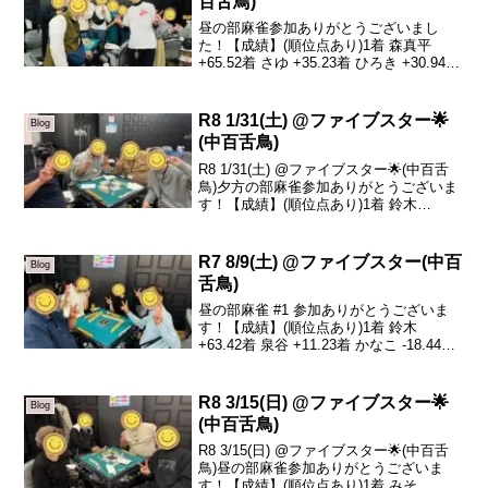
百舌鳥)
昼の部麻雀参加ありがとうございまし
た！【成績】(順位点あり)1着 森真平
+65.52着 さゆ +35.23着 ひろき +30.94着
ゆうせい +6.35着 かなこ +5.46着 山川
-7.17着 森晶子 -63.18着 大ちゃん -7...
R8 1/31(土) @ファイブスター🌟
Blog
(中百舌鳥)
R8 1/31(土) @ファイブスター🌟(中百舌
鳥)夕方の部麻雀参加ありがとうございま
す！【成績】(順位点あり)1着 鈴木
+56.52着 ゆうたろう -1.93着 こちゃ
-11.74着 みそ -42.9本日の、トータルトッ
プは鈴木さんで...
R7 8/9(土) @ファイブスター(中百
Blog
舌鳥)
昼の部麻雀 #1 参加ありがとうございま
す！【成績】(順位点あり)1着 鈴木
+63.42着 泉谷 +11.23着 かなこ -18.44着
さゆ -56.2本日の、トータルトップは鈴木
さんです！おめでとうございます🎉今日
は泉谷さんの、後ろ見...
R8 3/15(日) @ファイブスター🌟
Blog
(中百舌鳥)
R8 3/15(日) @ファイブスター🌟(中百舌
鳥)昼の部麻雀参加ありがとうございま
す！【成績】(順位点あり)1着 みそ