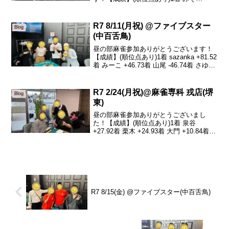
+83.22着 ガミさん +14.53着 Chizu -4.24
着 りょうま -93.5本日の、トータルトッ
プはみそさ...
R7 8/11(月祝) @ファイブスター
Blog
(中百舌鳥)
昼の部麻雀参加ありがとうございます！
【成績】(順位点あり)1着 sazanka +81.52
着 みーこ +46.73着 山尾 -46.74着 さゆ
-82.6B卓の結果になります！本日の、ト
ータルトップはsazankaです！やった〜🀄️
今日...
R7 2/24(月祝)@麻雀専科 戎店(堺
Blog
東)
昼の部麻雀参加ありがとうございまし
た！【成績】(順位点あり)1着 泉谷
+27.92着 栗木 +24.93着 大門 +10.84着
みーこ -63.6昼の部ありがとうございまし
た！本日は私が居ませんでしたが、開催
させて頂きました！トータルト...
R7 8/15(金) @ファイブスター(中百舌鳥)