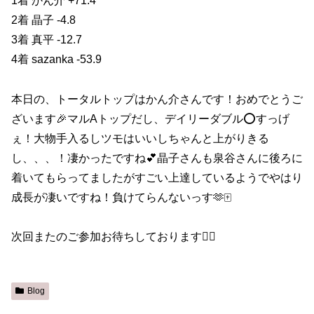
1着 かん介 +71.4
2着 晶子 -4.8
3着 真平 -12.7
4着 sazanka -53.9
本日の、トータルトップはかん介さんです！おめでとうご
ざいます🎉マルAトップだし、デイリーダブル⭕️すっげ
ぇ！大物手入るしツモはいいしちゃんと上がりきる
し、、、！凄かったですね💕︎晶子さんも泉谷さんに後ろに
着いてもらってましたがすごい上達しているようでやはり
成長が凄いですね！負けてらんないっす🫶🀄️
次回またのご参加お待ちしております🙇‍♀️
Blog