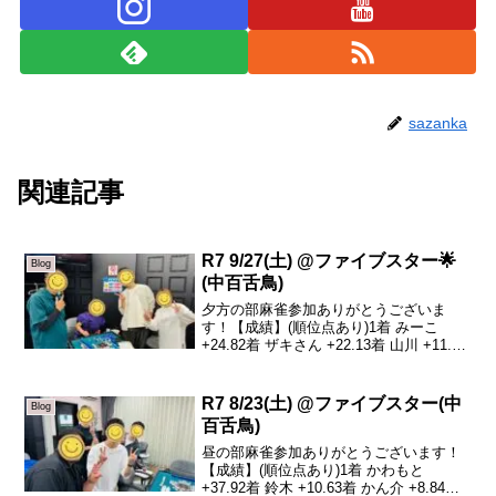
sazanka
関連記事
R7 9/27(土) @ファイブスター🌟
Blog
(中百舌鳥)
夕方の部麻雀参加ありがとうございま
す！【成績】(順位点あり)1着 みーこ
+24.82着 ザキさん +22.13着 山川 +11.04
着 sazanka -57.9本日の、トータルトップ
はみーこさんです！おめでとうございま
す🎉私は昼の部で力...
R7 8/23(土) @ファイブスター(中
Blog
百舌鳥)
昼の部麻雀参加ありがとうございます！
【成績】(順位点あり)1着 かわもと
+37.92着 鈴木 +10.63着 かん介 +8.84着