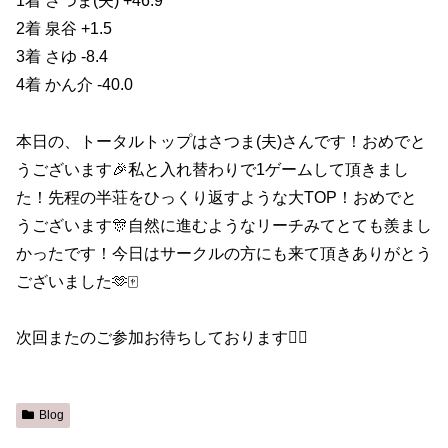
1着 さつま(夫) +46.9
2着 泉谷 +1.5
3着 さゆ -8.4
4着 かん介 -40.0
本日の、トータルトップはさつま(夫)さんです！おめでと
うございます🎉私と入れ替わりで1ゲームして頂きまし
た！先程の半荘をひっくり返すような大TOP！おめでと
うございます🎊自然に進むようなリーチみてとても羨まし
かったです！今日はサークルの方にも来て頂きありがとう
ございました🫶🀄️
次回またのご参加お待ちしております🙇‍♀️
Blog