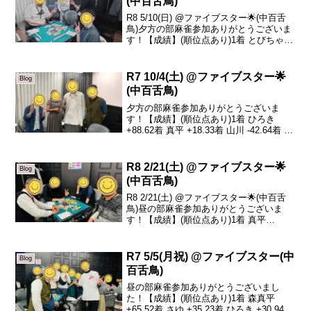
(中百舌鳥)
R8 5/10(日) @ファイブスター🌟(中百舌
鳥)夕方の部麻雀参加ありがとうございま
す！【成績】(順位点あり)1着 とびちゃん
+57.22着 かわもと +14.23着 かん介
+5.74着 みーこ -77.1本日の、トータルト
ップはとび...
R7 10/4(土) @ファイブスター🌟
Blog
(中百舌鳥)
夕方の部麻雀参加ありがとうございま
す！【成績】(順位点あり)1着 ひろき
+88.62着 真平 +18.33着 山川 -42.64着 晶
子 -64.3本日の、トータルトップはひろき
さんです！おめでとうございます🎉+90pt
近くの大トップ！ス...
R8 2/21(土) @ファイブスター🌟
Blog
(中百舌鳥)
R8 2/21(土) @ファイブスター🌟(中百舌
鳥)昼の部麻雀参加ありがとうございま
す！【成績】(順位点あり)1着 真平
+64.12着 こちゃ -13.03着 晶子 -23.44着
sazanka -27.7本日の、トータルトップは
真平さ...
R7 5/5(月祝) @ファイブスター(中
Blog
百舌鳥)
昼の部麻雀参加ありがとうございまし
た！【成績】(順位点あり)1着 森真平
+65.52着 さゆ +35.23着 ひろき +30.94着