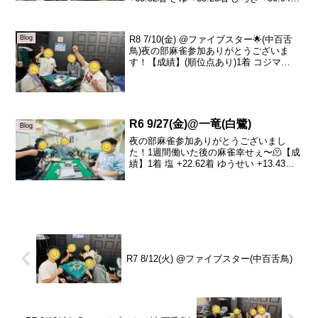
ゆうせい +6.35着 かなこ +5.46着 山川
-7.17着 森晶子 -63.18着 大ちゃん -7...
R8 7/10(金) @ファイブスター🌟(中百舌
Blog
鳥)夜の部麻雀参加ありがとうございま
す！【成績】(順位点あり)1着 コジマ
+91.72着 sazanka +5.23着 リュージュ
-36.14着 りょう -60.8本日の、トータルト
ップは...
R6 9/27(金)@一竜(白鷺)
Blog
夜の部麻雀参加ありがとうございまし
た！1週間働いた後の麻雀幸せぇ〜🫠【成
績】1着 塩 +22.62着 ゆうせい +13.43着
sazanka +2.94着 蓮 -38.9塩は久しぶりの
参加でしたが１着でした！素晴らしい！
おめでとう！🀄️本...
R7 8/12(火) @ファイブスター(中百舌鳥)