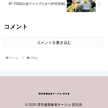
R7 7/20(日) @ファイブスター(中百舌鳥)
コメント
コメントを書き込む
ホーム
Blog
© 2025 堺市健康麻雀サークル 四兄弟.