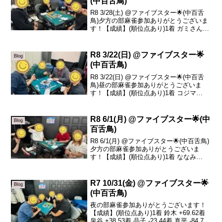
(中百舌鳥)
R8 3/28(土) @ファイブスター🌟(中百舌
鳥)夕方の部麻雀参加ありがとうございま
す！【成績】(順位点あり)1着 ガミさん
+38.52着 ゆうたろう +36.93着 みーこ
-5.84着 呉ちゃん -69.6本日の、トータル
トップはガ...
R8 3/22(日) @ファイブスター🌟
Blog
(中百舌鳥)
R8 3/22(日) @ファイブスター🌟(中百舌
鳥)昼の部麻雀参加ありがとうございま
す！【成績】(順位点あり)1着 コジマ
+23.32着 こちゃ +0.93着 中村 -0.44着 綿
木 -23.8本日の、トータルトップはコジマ
さんです！お...
R8 6/1(月) @ファイブスター🌟(中
Blog
百舌鳥)
R8 6/1(月) @ファイブスター🌟(中百舌鳥)
夕方の部麻雀参加ありがとうございま
す！【成績】(順位点あり)1着 ななみ
+36.02着 sazanka +0.73着 山川 -12.44着
コジマ -24.3本日の、トータルトップはな
なみ...
R7 10/31(金) @ファイブスター🌟
Blog
(中百舌鳥)
夜の部麻雀参加ありがとうございます！
【成績】(順位点あり)1着 鈴木 +69.62着
泉谷 +38.53着 晶子 -23.44着 真平 -84.7本