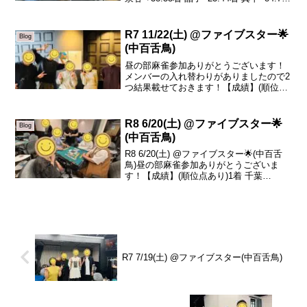
日の、トータルトップは鈴木さんです！
おめでとうございます🎉10月度最終対決
の泉谷さんＶＳ真平...
R7 11/22(土) @ファイブスター🌟
Blog
(中百舌鳥)
昼の部麻雀参加ありがとうございます！
メンバーの入れ替わりがありましたので2
つ結果載せておきます！【成績】(順位点
あり)1着 けんし +125.62着 さゆ -4.23着
晶子 -14.74着 ノム(初❗️) -106.7１着 ノム
+21....
R8 6/20(土) @ファイブスター🌟
Blog
(中百舌鳥)
R8 6/20(土) @ファイブスター🌟(中百舌
鳥)昼の部麻雀参加ありがとうございま
す！【成績】(順位点あり)1着 千葉
+31.62着 吉川 +20.33着 平井 -17.44着 ヤ
ッサン(初❗️) -34.2本日の、トータルトップ
は千葉...
R7 7/19(土) @ファイブスター(中百舌鳥)