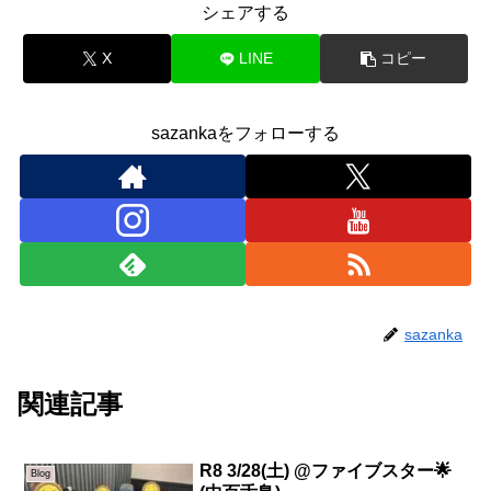
シェアする
X
LINE
コピー
sazankaをフォローする
sazanka
関連記事
R8 3/28(土) @ファイブスター🌟
Blog