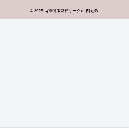
© 2025 堺市健康麻雀サークル 四兄弟.