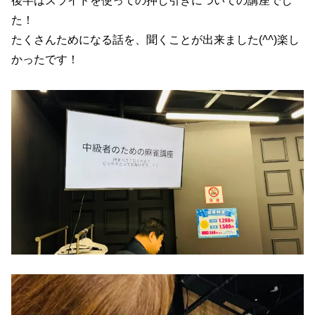
後半はスライドを使っての押し引きについての講座でし
た！
たくさんためになる話を、聞くことが出来ました(
^^
)楽し
かったです！