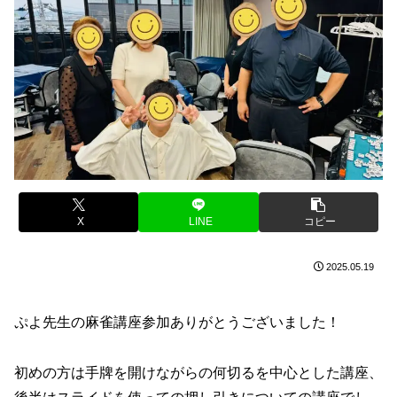
X
LINE
コピー
2025.05.19
ぷよ先生の麻雀講座参加ありがとうございました！
初めの方は手牌を開けながらの何切るを中心とした講座、