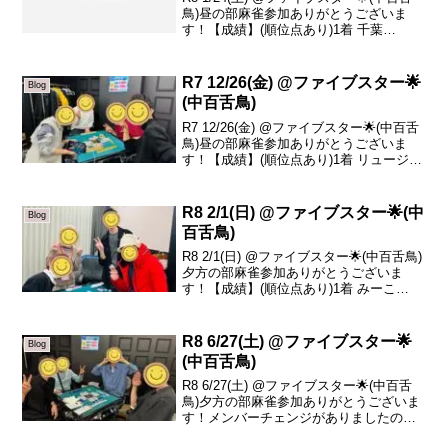
鳥)昼の部麻雀参加ありがとうございま
す！【成績】(順位点あり)1着 千葉
+15.62着 晶子 +0.53着 真平 -2.44着 吉川
-13.7本日の、トータルトップは千葉さん
です！おめでと...
R7 12/26(金) @ファイブスター🌟
Blog
(中百舌鳥)
R7 12/26(金) @ファイブスター🌟(中百舌
鳥)昼の部麻雀参加ありがとうございま
す！【成績】(順位点あり)1着 リュージュ
+32.72着 べあ +18.03着 栗木 -11.94着
sazanka -38.8本日の、トータルトップ
は...
R8 2/1(日) @ファイブスター🌟(中
Blog
百舌鳥)
R8 2/1(日) @ファイブスター🌟(中百舌鳥)
夕方の部麻雀参加ありがとうございま
す！【成績】(順位点あり)1着 みーこ
+52.82着 ななみ +8.23着 sazanka -9.14
着 リュージュ -51.9本日の、トータルト
ップはみ...
R8 6/27(土) @ファイブスター🌟
Blog
(中百舌鳥)
R8 6/27(土) @ファイブスター🌟(中百舌
鳥)夕方の部麻雀参加ありがとうございま
す！メンバーチェンジがありましたので
結果2つ載せておきます！【成績】(順位