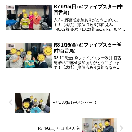
点あり)1着 だいぶつ +22.12着 泉谷 +6.83
着 sazanka -9...
R7 6/15(日) @ファイブスター(中
Blog
百舌鳥)
夕方の部麻雀参加ありがとうございま
す！【成績】(順位点あり)1着 えみ
+40.62着 鈴木 +13.23着 sazanka +0.74着
山川 -54.5本日のトータルトップはえみさ
んです！おめでとうございます🎉トップ
取ったあと失点を防い...
R8 1/16(金) @ファイブスター🌟
Blog
(中百舌鳥)
R8 1/16(金) @ファイブスター🌟(中百舌
鳥)夜の部麻雀参加ありがとうございま
す！【成績】(順位点あり)1着 ななみ
+55.72着 鈴木 +21.83着 泉谷 -33.64着 リ
ュージュ -43.9本日の、トータルトップは
ななみさん...
R7 3/30(日) @メンバー宅
R7 4/6(土) @山川さん宅