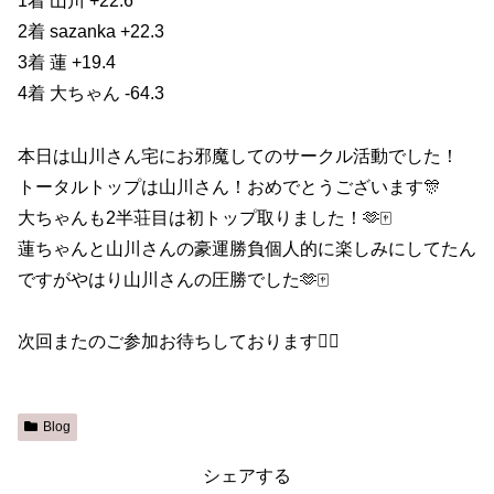
1着 山川 +22.6
2着 sazanka +22.3
3着 蓮 +19.4
4着 大ちゃん -64.3
本日は山川さん宅にお邪魔してのサークル活動でした！
トータルトップは山川さん！おめでとうございます🎊
大ちゃんも2半荘目は初トップ取りました！🫶🀄️
蓮ちゃんと山川さんの豪運勝負個人的に楽しみにしてたん
ですがやはり山川さんの圧勝でした🫶🀄️
次回またのご参加お待ちしております🙇‍♀️
Blog
シェアする